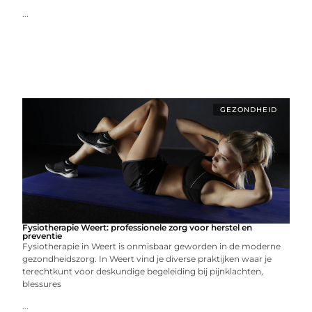
...
GEZONDHEID
Fysiotherapie Weert: professionele zorg voor herstel en
preventie
Fysiotherapie in Weert is onmisbaar geworden in de moderne
gezondheidszorg. In Weert vind je diverse praktijken waar je
terechtkunt voor deskundige begeleiding bij pijnklachten,
blessures
...