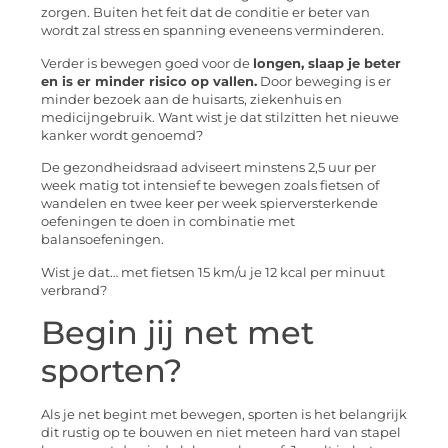
zorgen. Buiten het feit dat de conditie er beter van
wordt zal stress en spanning eveneens verminderen.
Verder is bewegen goed voor de
longen, slaap je beter
en is er minder risico op vallen.
Door beweging is er
minder bezoek aan de huisarts, ziekenhuis en
medicijngebruik. Want wist je dat stilzitten het nieuwe
kanker wordt genoemd?
De gezondheidsraad adviseert minstens 2,5 uur per
week matig tot intensief te bewegen zoals fietsen of
wandelen en twee keer per week spierversterkende
oefeningen te doen in combinatie met
balansoefeningen.
Wist je dat… met fietsen 15 km/u je 12 kcal per minuut
verbrand?
Begin jij net met
sporten?
Als je net begint met bewegen, sporten is het belangrijk
dit rustig op te bouwen en niet meteen hard van stapel