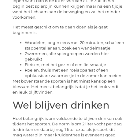
lopen want dan is de lol er snel van af. Je zult in het
begin best spierpijn kunnen krijgen maar na een tijdje
went het lichaam aan de beweging en zal het minder
voorkomen.
Het meest geschikt om te gaan doen als je gaat
beginnen is
Wandelen, begin eens met 20 minuten, schaf een
stappenteller aan, zoek een wandelmaatje
Zwemmen, alle spiergroepen worden hier
gebruikt
Fietsen, met het gezin of een fietsmaatje
Roeien, thuis met een roeiapparaat of een
opblaasbare waarmee je in de zomer kan roeien
Met bovenstaande sporten is het minst kans op een
blessure. Het meest belangrijk is dat je het leuk vindt
en leuk blijft vinden.
Wel blijven drinken
Heel belangrijk is om voldoende te blijven drinken ook
tijdens het sporten. De norm is om 2 liter vocht per dag
te drinken en daarbij nog 1 liter extra als je sport, dit
mag water zijn maar kruidenthee is eveneens goed.