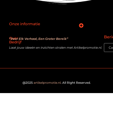
Onze informatie
SEO backlinks kopen: slimme zet of verouderde truc?
Hoe kan je online geld verdienen? De realiteit achter de belofte
Beri
Over
“Voor Elk Verhaal, Een Groter Bereik”
Bedrijf
Laat jouw ideeën en inzichten stralen met Artikelpromotie.nl.
@2025
artikelpromotie.nl
. All Right Reserved.