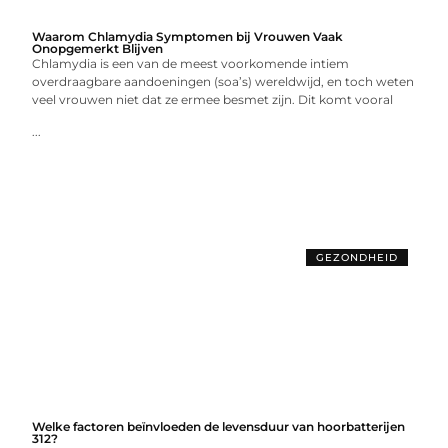
Waarom Chlamydia Symptomen bij Vrouwen Vaak
Onopgemerkt Blijven
Chlamydia is een van de meest voorkomende intiem
overdraagbare aandoeningen (soa’s) wereldwijd, en toch weten
veel vrouwen niet dat ze ermee besmet zijn. Dit komt vooral
...
GEZONDHEID
Welke factoren beïnvloeden de levensduur van hoorbatterijen
312?