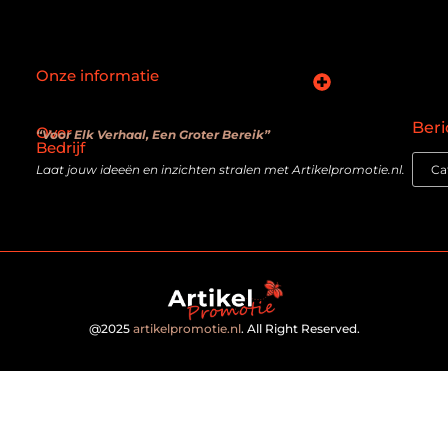
Onze informatie
SEO backlinks kopen: slimme zet of verouderde truc?
Hoe kan je online geld verdienen? De realiteit achter de belofte
Beri
Over
“Voor Elk Verhaal, Een Groter Bereik”
Bedrijf
Laat jouw ideeën en inzichten stralen met Artikelpromotie.nl.
@2025
artikelpromotie.nl
. All Right Reserved.