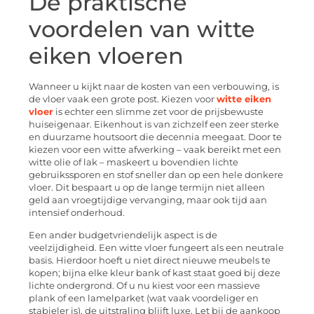
De praktische
voordelen van witte
eiken vloeren
Wanneer u kijkt naar de kosten van een verbouwing, is
de vloer vaak een grote post. Kiezen voor
witte eiken
vloer
is echter een slimme zet voor de prijsbewuste
huiseigenaar. Eikenhout is van zichzelf een zeer sterke
en duurzame houtsoort die decennia meegaat. Door te
kiezen voor een witte afwerking – vaak bereikt met een
witte olie of lak – maskeert u bovendien lichte
gebruikssporen en stof sneller dan op een hele donkere
vloer. Dit bespaart u op de lange termijn niet alleen
geld aan vroegtijdige vervanging, maar ook tijd aan
intensief onderhoud.
Een ander budgetvriendelijk aspect is de
veelzijdigheid. Een witte vloer fungeert als een neutrale
basis. Hierdoor hoeft u niet direct nieuwe meubels te
kopen; bijna elke kleur bank of kast staat goed bij deze
lichte ondergrond. Of u nu kiest voor een massieve
plank of een lamelparket (wat vaak voordeliger en
stabieler is), de uitstraling blijft luxe. Let bij de aankoop