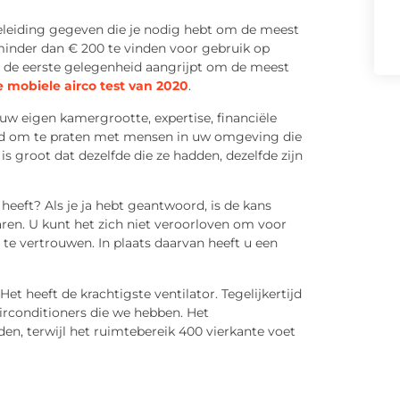
eleiding gegeven die je nodig hebt om de meest
inder dan € 200 te vinden voor gebruik op
u de eerste gelegenheid aangrijpt om de meest
e mobiele airco test van 2020
.
w eigen kamergrootte, expertise, financiële
ijd om te praten met mensen in uw omgeving die
s groot dat dezelfde die ze hadden, dezelfde zijn
eeft? Als je ja hebt geantwoord, is de kans
ren. U kunt het zich niet veroorloven om voor
te vertrouwen. In plaats daarvan heeft u een
et heeft de krachtigste ventilator. Tegelijkertijd
airconditioners die we hebben. Het
n, terwijl het ruimtebereik 400 vierkante voet