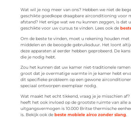
Wat wil je nog meer van ons? Hebben we niet de beg
geschikte goedkope draagbare airconditioning voor m
afstand? Het enige wat we nu kunnen zeggen, is dat 
geschikte voor uw cursus te vinden. Lees ook de
best
Om de beste te vinden, moet u rekening houden met u
middelen en de beoogde gebruiksduur. Het loont alt
deze apparaten al eerder hebben geprobeerd. De kans i
die je nodig hebt.
Zou het kunnen dat uw kamer niet-traditionele ramen h
groot dat je overmatige warmte in je kamer hebt erva
dit specifieke probleem op een gewone airconditioner 
speciaal ontworpen exemplaar nodig.
Wat maakt het echt tikkend, vraag je je misschien af? H
heeft het ook invloed op de grootste ruimte van alle 
uitgangsvermogen is 10.000 Britse thermische eenhede
is. Bekijk ook de
beste mobiele airco zonder slang
.