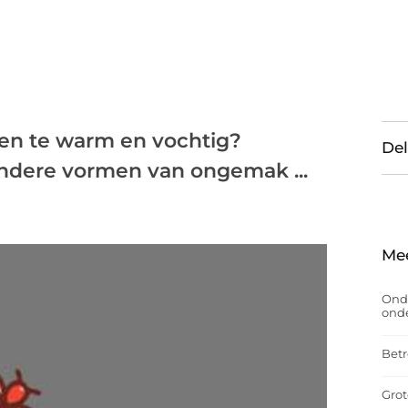
zen te warm en vochtig?
Del
ndere vormen van ongemak ...
Me
Onde
onde
Betr
Grot