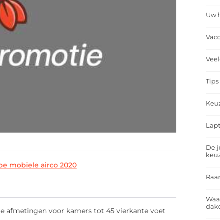
Uw h
Vacc
Veel
Tips
Keu
Lapt
De j
keu
pe mobiele airco 2020
Raa
Waa
dakd