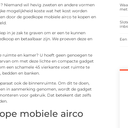
ig? Niemand wil hevig zweten en andere vormen
Waar
met
ke mogelijkheid koste wat het kost worden
eiken door de goedkope mobiele airco te kopen en
Slot
eld.
inbr
diep in je zak te graven om er een te kunnen
goedkoop en betaalbaar zijn. We proeven deze en
Een 
ke ruimte en kamer? U hoeft geen genoegen te
daarvan om met deze lichte en compacte gadget
m een ​​schamele 45 vierkante voet ruimte te
n, bedden en banken.
pparaat ook de binnenruimte. Om dit te doen,
oren in aanmerking genomen, wordt de gadget
monteren voor gebruik. Dat betekent dat zelfs
den.
ope mobiele airco