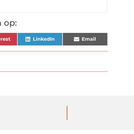
 op:
rest
LinkedIn
Email