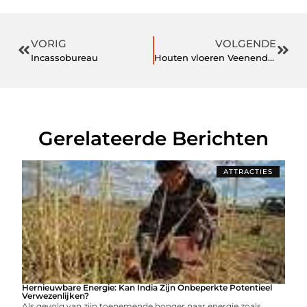
VORIG
VOLGENDE
Incassobureau
Houten vloeren Veenendaal
Gerelateerde Berichten
ATTRACTIES
Hernieuwbare Energie: Kan India Zijn Onbeperkte Potentieel
Verwezenlijken?
Als gevolg van zijn toenemende honger naar energie zoals