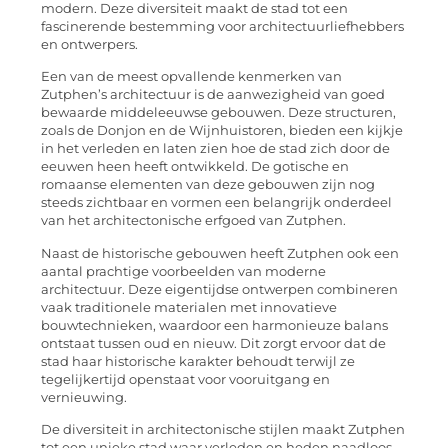
modern. Deze diversiteit maakt de stad tot een
fascinerende bestemming voor architectuurliefhebbers
en ontwerpers.
Een van de meest opvallende kenmerken van
Zutphen’s architectuur is de aanwezigheid van goed
bewaarde middeleeuwse gebouwen. Deze structuren,
zoals de Donjon en de Wijnhuistoren, bieden een kijkje
in het verleden en laten zien hoe de stad zich door de
eeuwen heen heeft ontwikkeld. De gotische en
romaanse elementen van deze gebouwen zijn nog
steeds zichtbaar en vormen een belangrijk onderdeel
van het architectonische erfgoed van Zutphen.
Naast de historische gebouwen heeft Zutphen ook een
aantal prachtige voorbeelden van moderne
architectuur. Deze eigentijdse ontwerpen combineren
vaak traditionele materialen met innovatieve
bouwtechnieken, waardoor een harmonieuze balans
ontstaat tussen oud en nieuw. Dit zorgt ervoor dat de
stad haar historische karakter behoudt terwijl ze
tegelijkertijd openstaat voor vooruitgang en
vernieuwing.
De diversiteit in architectonische stijlen maakt Zutphen
tot een unieke stad waar verleden en heden naadloos