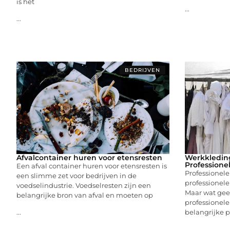
is het
...
...
BEDRIJVEN
Afvalcontainer huren voor etensresten
Werkkleding
Professione
Een afval container huren voor etensresten is
Professionele
een slimme zet voor bedrijven in de
professionele 
voedselindustrie. Voedselresten zijn een
Maar wat gee
belangrijke bron van afval en moeten op
professionele 
belangrijke 
...
...