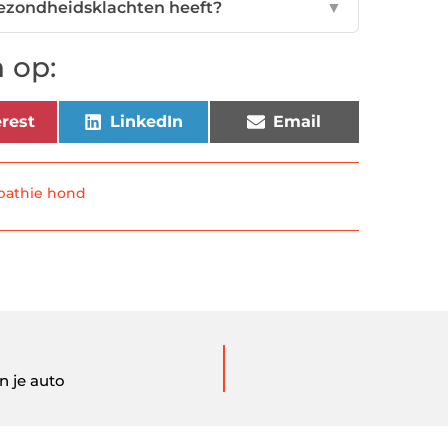
gezondheidsklachten heeft?
▼
 op:
rest
LinkedIn
Email
athie hond
n je auto