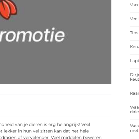
Vacc
Veel
Tips
Keu
Lapt
De j
keu
Raa
Waa
dakd
ndheid van je dieren is erg belangrijk! Veel
Waar
met
t lekker in hun vel zitten kan dat het hele
sdragen of vervelender. Veel middelen beweren