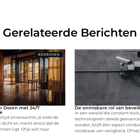
Gerelateerde Berichten
BEDRIJVEN
r Doorn met 24/7
De onmisbare rol van beveil
e
In een wereld die constant evol
ltijd onverwachts: je trekt de
technologieën steeds geavance
e dicht en merkt direct dat de
worden, blijft één aspect consta
nnen ligt. Of je wilt naar
noodzaak van veiligheid. Of he