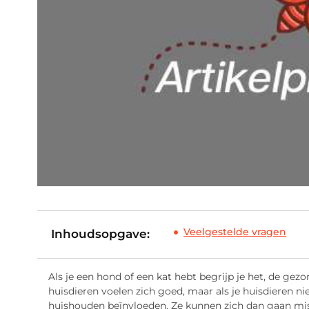
Veelgestelde vragen
Inhoudsopgave:
Als je een hond of een kat hebt begrijp je het, de gezo
huisdieren voelen zich goed, maar als je huisdieren nie
huishouden beïnvloeden. Ze kunnen zich dan gaan mi