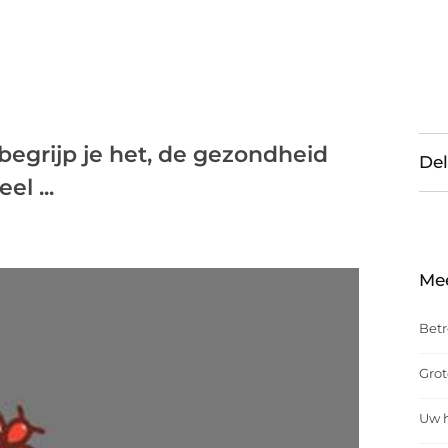
 begrijp je het, de gezondheid
Del
el ...
Me
Betr
Grot
Uw h