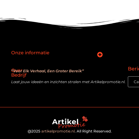
Onze informatie
SEO backlinks kopen: slimme zet of verouderde truc?
Hoe kan je online geld verdienen? De realiteit achter de belofte
Beri
Over
“Voor Elk Verhaal, Een Groter Bereik”
Bedrijf
Laat jouw ideeën en inzichten stralen met Artikelpromotie.nl.
@2025
artikelpromotie.nl
. All Right Reserved.