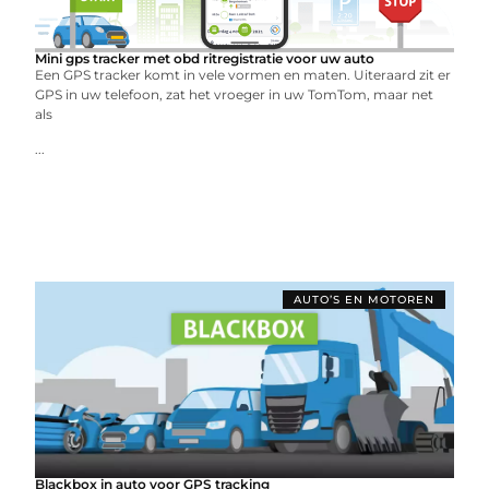
Mini gps tracker met obd ritregistratie voor uw auto
Een GPS tracker komt in vele vormen en maten. Uiteraard zit er
GPS in uw telefoon, zat het vroeger in uw TomTom, maar net
als
...
AUTO’S EN MOTOREN
Blackbox in auto voor GPS tracking