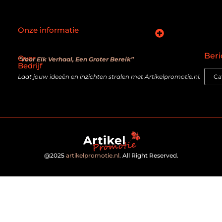
Onze informatie
SEO backlinks kopen: slimme zet of verouderde truc?
Hoe kan je online geld verdienen? De realiteit achter de belofte
Beri
Over
“Voor Elk Verhaal, Een Groter Bereik”
Bedrijf
Laat jouw ideeën en inzichten stralen met Artikelpromotie.nl.
@2025
artikelpromotie.nl
. All Right Reserved.