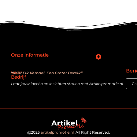
Onze informatie
SEO backlinks kopen: slimme zet of verouderde truc?
Hoe kan je online geld verdienen? De realiteit achter de belofte
Beri
Over
“Voor Elk Verhaal, Een Groter Bereik”
Bedrijf
Laat jouw ideeën en inzichten stralen met Artikelpromotie.nl.
@2025
artikelpromotie.nl
. All Right Reserved.