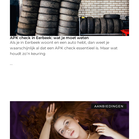
APK check in Eerbeek: wat je moet weten
Als je in Eerbeek woont en een auto hebt, dan weet je
waarschijnlijk al dat een APK check essentieel is. Maar wat
houdt zo’n keuring
...
AANBIEDINGEN