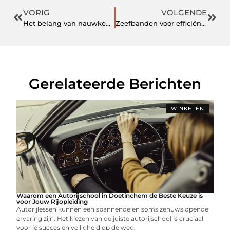
VORIG
VOLGENDE
Het belang van nauwkeurige ammoniakdetectie voor bedrijfsveiligheid
Zeefbanden voor efficiënte materiaalverwerking en scheiding in de industrie
Gerelateerde Berichten
WINKELEN
Waarom een Autorijschool in Doetinchem de Beste Keuze is
voor Jouw Rijopleiding
Autorijlessen kunnen een spannende en soms zenuwslopende
ervaring zijn. Het kiezen van de juiste autorijschool is cruciaal
voor je succes en veiligheid op de weg.