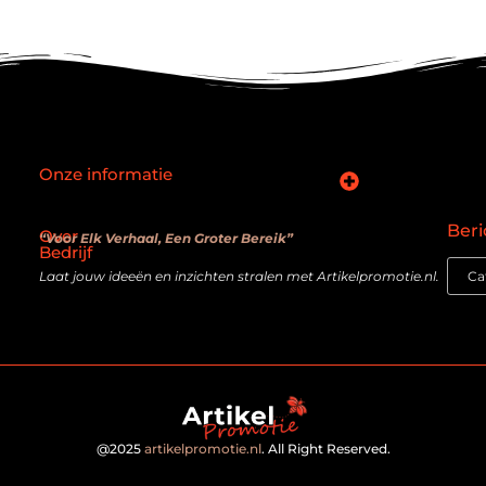
Onze informatie
SEO backlinks kopen: slimme zet of verouderde truc?
Hoe kan je online geld verdienen? De realiteit achter de belofte
Beri
Over
“Voor Elk Verhaal, Een Groter Bereik”
Bedrijf
Laat jouw ideeën en inzichten stralen met Artikelpromotie.nl.
@2025
artikelpromotie.nl
. All Right Reserved.