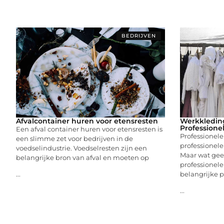
BEDRIJVEN
Afvalcontainer huren voor etensresten
Werkkleding
Professione
Een afval container huren voor etensresten is
Professionele
een slimme zet voor bedrijven in de
professionele 
voedselindustrie. Voedselresten zijn een
Maar wat gee
belangrijke bron van afval en moeten op
professionele 
belangrijke 
...
...