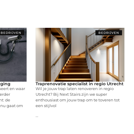
BEDRIJVEN
BEDRIJVEN
iging
Traprenovatie specialist in regio Utrecht
ueert en waar
Wil je jouw trap laten renoveren in regio
erder
Utrecht? Bij Next Stairs zijn we super
nt: de
enthousiast om jouw trap om te toveren tot
t nu gaat om
een stijlvol
...