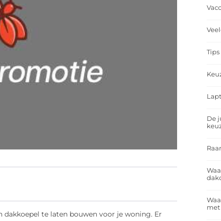
Vacc
Veel
Tips
Keu
Lapt
De j
keu
Raa
Waa
dakd
Waar
met
 dakkoepel te laten bouwen voor je woning. Er