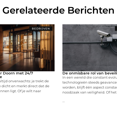
Gerelateerde Berichten
BEDRIJVEN
r Doorn met 24/7
De onmisbare rol van beveil
e
In een wereld die constant evol
ltijd onverwachts: je trekt de
technologieën steeds geavance
e dicht en merkt direct dat de
worden, blijft één aspect consta
nnen ligt. Of je wilt naar
noodzaak van veiligheid. Of he
...