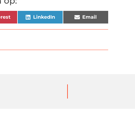
 op:
rest
LinkedIn
Email