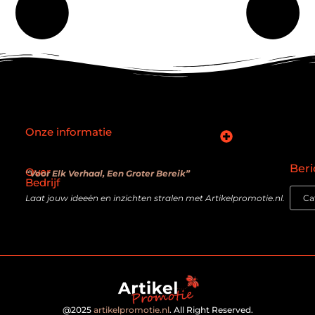
Onze informatie
SEO backlinks kopen: slimme zet of verouderde truc?
Hoe kan je online geld verdienen? De realiteit achter de belofte
Beri
Over
“Voor Elk Verhaal, Een Groter Bereik”
Bedrijf
Laat jouw ideeën en inzichten stralen met Artikelpromotie.nl.
@2025
artikelpromotie.nl
. All Right Reserved.