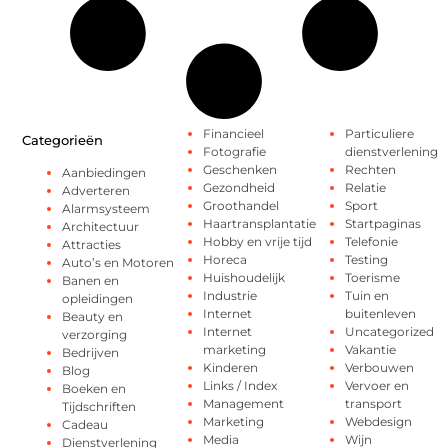
Financieel
Particuliere
Categorieën
Fotografie
dienstverlening
Geschenken
Rechten
Aanbiedingen
Gezondheid
Relatie
Adverteren
Groothandel
Sport
Alarmsysteem
Haartransplantatie
Startpaginas
Architectuur
Hobby en vrije tijd
Telefonie
Attracties
Horeca
Testing
Auto’s en Motoren
Huishoudelijk
Toerisme
Banen en
Industrie
Tuin en
opleidingen
Internet
buitenleven
Beauty en
Internet
Uncategorized
verzorging
marketing
Vakantie
Bedrijven
Kinderen
Verbouwen
Blog
Links / Index
Vervoer en
Boeken en
Management
transport
Tijdschriften
Marketing
Webdesign
Cadeau
Media
Wijn
Dienstverlening