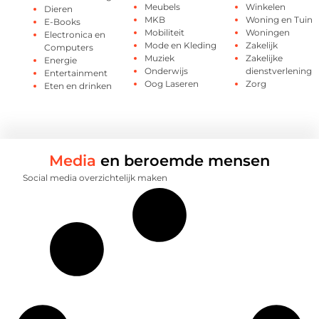
Meubels
Winkelen
Dieren
MKB
Woning en Tuin
E-Books
Mobiliteit
Woningen
Electronica en
Mode en Kleding
Zakelijk
Computers
Muziek
Zakelijke
Energie
Onderwijs
dienstverlening
Entertainment
Oog Laseren
Zorg
Eten en drinken
Media
en beroemde mensen
Social media overzichtelijk maken