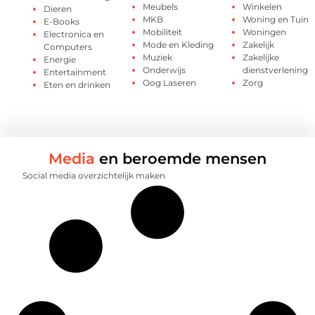
Meubels
Winkelen
Dieren
MKB
Woning en Tuin
E-Books
Mobiliteit
Woningen
Electronica en
Mode en Kleding
Zakelijk
Computers
Muziek
Zakelijke
Energie
Onderwijs
dienstverlening
Entertainment
Oog Laseren
Zorg
Eten en drinken
Media
en beroemde mensen
Social media overzichtelijk maken