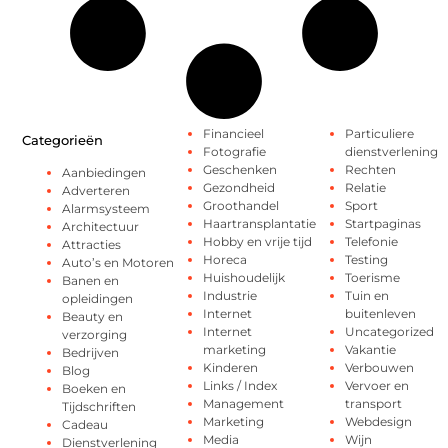
Financieel
Particuliere
Categorieën
Fotografie
dienstverlening
Geschenken
Rechten
Aanbiedingen
Gezondheid
Relatie
Adverteren
Groothandel
Sport
Alarmsysteem
Haartransplantatie
Startpaginas
Architectuur
Hobby en vrije tijd
Telefonie
Attracties
Horeca
Testing
Auto’s en Motoren
Huishoudelijk
Toerisme
Banen en
Industrie
Tuin en
opleidingen
Internet
buitenleven
Beauty en
Internet
Uncategorized
verzorging
marketing
Vakantie
Bedrijven
Kinderen
Verbouwen
Blog
Links / Index
Vervoer en
Boeken en
Management
transport
Tijdschriften
Marketing
Webdesign
Cadeau
Media
Wijn
Dienstverlening