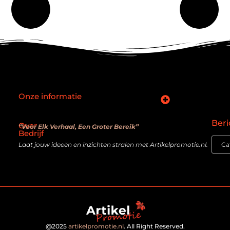
Onze informatie
SEO backlinks kopen: slimme zet of verouderde truc?
Hoe kan je online geld verdienen? De realiteit achter de belofte
Beri
Over
“Voor Elk Verhaal, Een Groter Bereik”
Bedrijf
Laat jouw ideeën en inzichten stralen met Artikelpromotie.nl.
@2025
artikelpromotie.nl
. All Right Reserved.