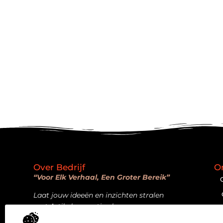
Over Bedrijf
O
“Voor Elk Verhaal, Een Groter Bereik”
Laat jouw ideeën en inzichten stralen
met Artikelpromotie.nl.