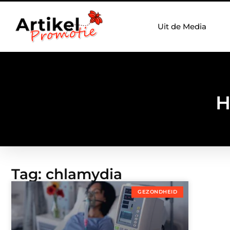
Uit de Media
H
Tag: chlamydia
GEZONDHEID