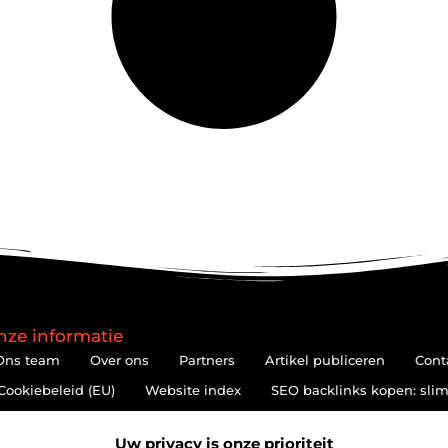
nze informatie
Ons team
Over ons
Partners
Artikel publiceren
Cont
Cookiebeleid (EU)
Website index
SEO backlinks kopen: slim
Hoe kan je online geld verdienen? De realiteit achter de belofte
Uw privacy is onze prioriteit