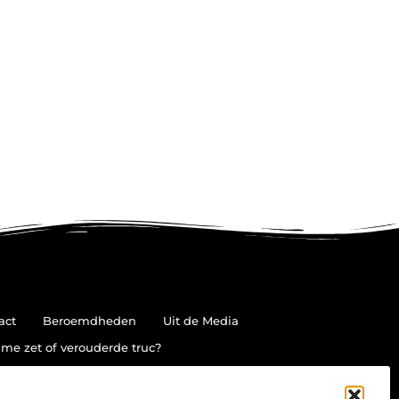
act
Beroemdheden
Uit de Media
me zet of verouderde truc?