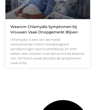
Waarom Chlamydia Symptomen bij
Vrouwen Vaak Onopgemerkt Blijven
Chlamydia is een van de meest
voorkomende intiem overdraagbare
aandoeningen (soa’s) wereldwijd, en toch
weten veel vrouwen niet dat ze ermee besmet
zijn. Dit komt vooral doordat de symptomen
vaak mild,