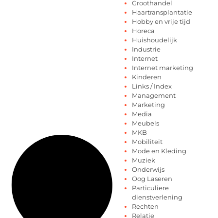
Groothandel
Haartransplantatie
Hobby en vrije tijd
Horeca
Huishoudelijk
Industrie
Internet
Internet marketing
Kinderen
Links / Index
Management
Marketing
Media
Meubels
MKB
Mobiliteit
Mode en Kleding
Muziek
Onderwijs
Oog Laseren
Particuliere
dienstverlening
Rechten
Relatie