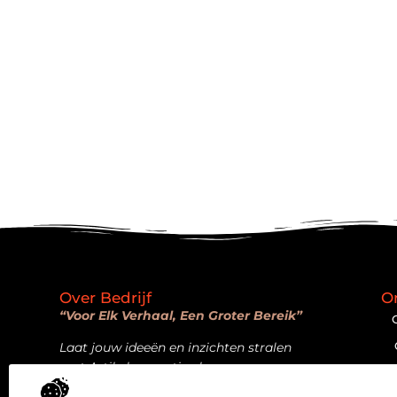
Over Bedrijf
O
“Voor Elk Verhaal, Een Groter Bereik”
Laat jouw ideeën en inzichten stralen
met Artikelpromotie.nl.