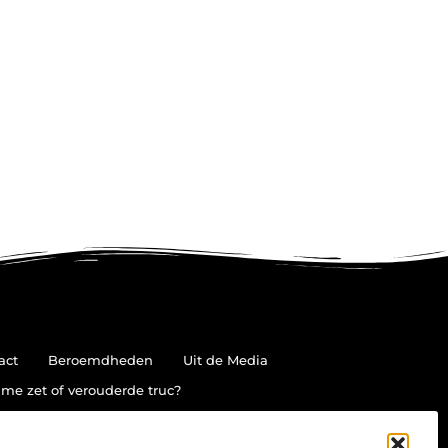
act
Beroemdheden
Uit de Media
me zet of verouderde truc?