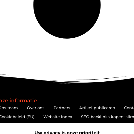
nze informatie
Ons team
Over ons
Partners
Artikel publiceren
Cont
Cookiebeleid (EU)
Website index
SEO backlinks kopen: slim
Hoe kan je online geld verdienen? De realiteit achter de belofte
Uw privacy is onze prioriteit