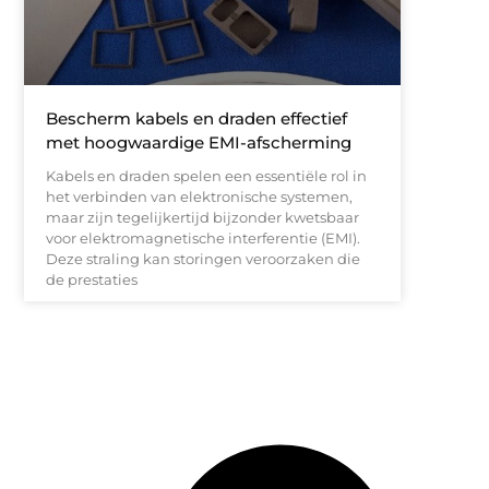
Bescherm kabels en draden effectief
met hoogwaardige EMI-afscherming
Kabels en draden spelen een essentiële rol in
het verbinden van elektronische systemen,
maar zijn tegelijkertijd bijzonder kwetsbaar
voor elektromagnetische interferentie (EMI).
Deze straling kan storingen veroorzaken die
de prestaties