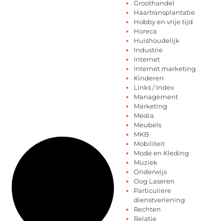
Groothandel
Haartransplantatie
Hobby en vrije tijd
Horeca
Huishoudelijk
Industrie
Internet
Internet marketing
Kinderen
Links / Index
Management
Marketing
Media
Meubels
MKB
Mobiliteit
Mode en Kleding
Muziek
Onderwijs
Oog Laseren
Particuliere
dienstverlening
Rechten
Relatie