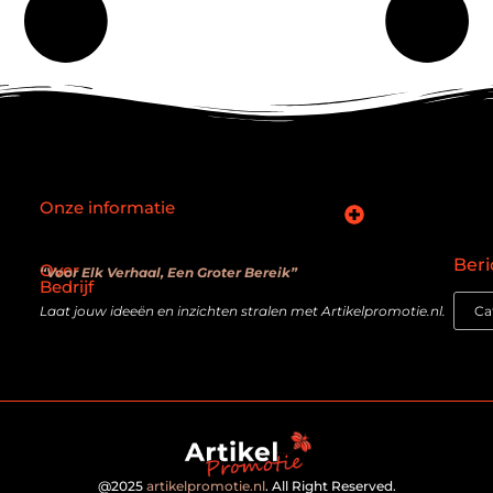
Onze informatie
SEO backlinks kopen: slimme zet of verouderde truc?
Hoe kan je online geld verdienen? De realiteit achter de belofte
Beri
Over
“Voor Elk Verhaal, Een Groter Bereik”
Bedrijf
Laat jouw ideeën en inzichten stralen met Artikelpromotie.nl.
@2025
artikelpromotie.nl
. All Right Reserved.