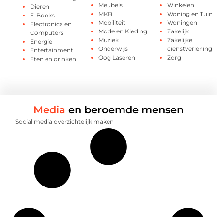
Meubels
Winkelen
Dieren
MKB
Woning en Tuin
E-Books
Mobiliteit
Woningen
Electronica en
Mode en Kleding
Zakelijk
Computers
Muziek
Zakelijke
Energie
Onderwijs
dienstverlening
Entertainment
Oog Laseren
Zorg
Eten en drinken
Media
en beroemde mensen
Social media overzichtelijk maken