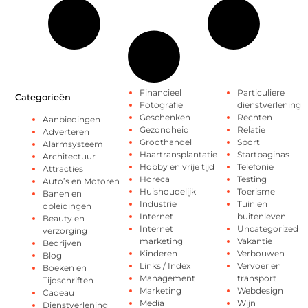
Financieel
Particuliere
Categorieën
Fotografie
dienstverlening
Geschenken
Rechten
Aanbiedingen
Gezondheid
Relatie
Adverteren
Groothandel
Sport
Alarmsysteem
Haartransplantatie
Startpaginas
Architectuur
Hobby en vrije tijd
Telefonie
Attracties
Horeca
Testing
Auto’s en Motoren
Huishoudelijk
Toerisme
Banen en
Industrie
Tuin en
opleidingen
Internet
buitenleven
Beauty en
Internet
Uncategorized
verzorging
marketing
Vakantie
Bedrijven
Kinderen
Verbouwen
Blog
Links / Index
Vervoer en
Boeken en
Management
transport
Tijdschriften
Marketing
Webdesign
Cadeau
Media
Wijn
Dienstverlening