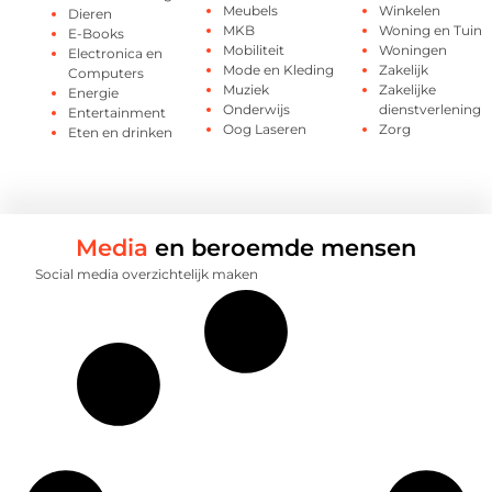
Meubels
Winkelen
Dieren
MKB
Woning en Tuin
E-Books
Mobiliteit
Woningen
Electronica en
Mode en Kleding
Zakelijk
Computers
Muziek
Zakelijke
Energie
Onderwijs
dienstverlening
Entertainment
Oog Laseren
Zorg
Eten en drinken
Media
en beroemde mensen
Social media overzichtelijk maken