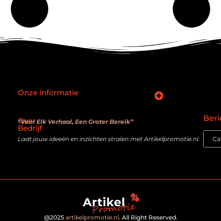
Onze informatie
SEO backlinks kopen: slimme zet of verouderde truc?
Hoe kan je online geld verdienen? De realiteit achter de belofte
Beri
Over
“Voor Elk Verhaal, Een Groter Bereik”
Bedrijf
Laat jouw ideeën en inzichten stralen met Artikelpromotie.nl.
@2025
artikelpromotie.nl
. All Right Reserved.