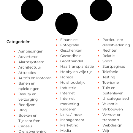
Financieel
Particuliere
Categorieën
Fotografie
dienstverlening
Geschenken
Rechten
Aanbiedingen
Gezondheid
Relatie
Adverteren
Groothandel
Sport
Alarmsysteem
Haartransplantatie
Startpaginas
Architectuur
Hobby en vrije tijd
Telefonie
Attracties
Horeca
Testing
Auto’s en Motoren
Huishoudelijk
Toerisme
Banen en
Industrie
Tuin en
opleidingen
Internet
buitenleven
Beauty en
Internet
Uncategorized
verzorging
marketing
Vakantie
Bedrijven
Kinderen
Verbouwen
Blog
Links / Index
Vervoer en
Boeken en
Management
transport
Tijdschriften
Marketing
Webdesign
Cadeau
Media
Wijn
Dienstverlening