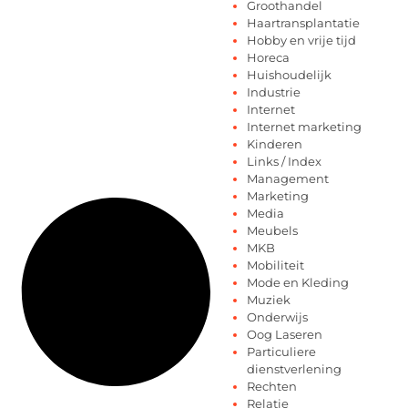
Groothandel
Haartransplantatie
Hobby en vrije tijd
Horeca
Huishoudelijk
Industrie
Internet
Internet marketing
Kinderen
Links / Index
Management
Marketing
Media
Meubels
MKB
Mobiliteit
Mode en Kleding
Muziek
Onderwijs
Oog Laseren
Particuliere
dienstverlening
Rechten
Relatie