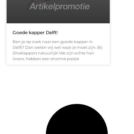
Goede kapper Delft!
Ben je op zoek naar een goede kapper in
Delft? Dan weten wij wel waar je moet zijn. Bij
OneKappers natuurlijk! We zijn echte hair
lovers, hebben een enorme passie