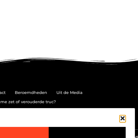
act
Beroemdheden
Uit de Media
me zet of verouderde truc?
Ga Naar Bov