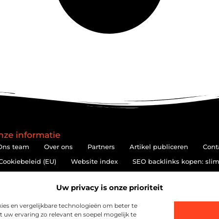
nze informatie
Ons team
Over ons
Partners
Artikel publiceren
Cont
Cookiebeleid (EU)
Website index
SEO backlinks kopen: slim
Hoe kan je online geld verdienen? De realiteit achter de belofte
Uw privacy is onze prioriteit
es en vergelijkbare technologieën om beter te
at uw ervaring zo relevant en soepel mogelijk te