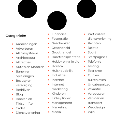
Financieel
Particuliere
Categorieën
Fotografie
dienstverlening
Geschenken
Rechten
Aanbiedingen
Gezondheid
Relatie
Adverteren
Groothandel
Sport
Alarmsysteem
Haartransplantatie
Startpaginas
Architectuur
Hobby en vrije tijd
Telefonie
Attracties
Horeca
Testing
Auto’s en Motoren
Huishoudelijk
Toerisme
Banen en
Industrie
Tuin en
opleidingen
Internet
buitenleven
Beauty en
Internet
Uncategorized
verzorging
marketing
Vakantie
Bedrijven
Kinderen
Verbouwen
Blog
Links / Index
Vervoer en
Boeken en
Management
transport
Tijdschriften
Marketing
Webdesign
Cadeau
Media
Wijn
Dienstverlening