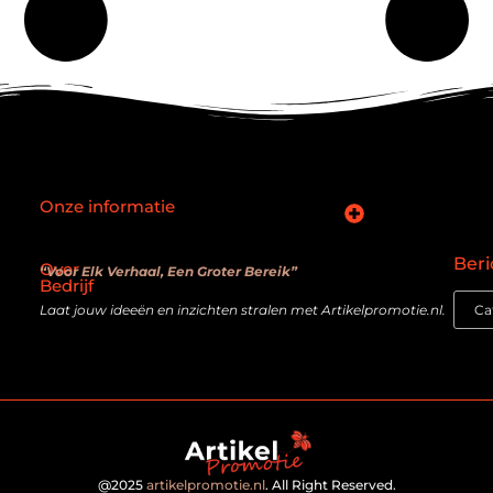
Onze informatie
SEO backlinks kopen: slimme zet of verouderde truc?
Hoe kan je online geld verdienen? De realiteit achter de belofte
Beri
Over
“Voor Elk Verhaal, Een Groter Bereik”
Bedrijf
Laat jouw ideeën en inzichten stralen met Artikelpromotie.nl.
@2025
artikelpromotie.nl
. All Right Reserved.