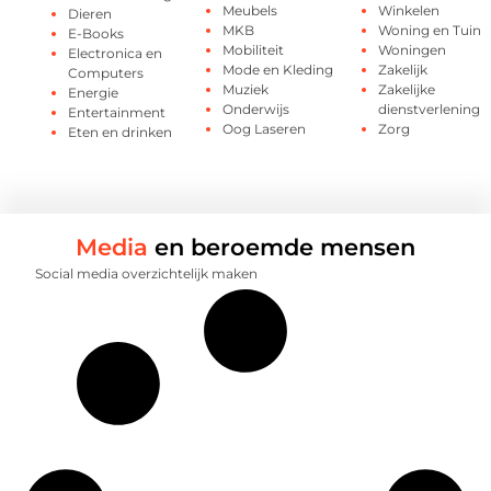
Meubels
Winkelen
Dieren
MKB
Woning en Tuin
E-Books
Mobiliteit
Woningen
Electronica en
Mode en Kleding
Zakelijk
Computers
Muziek
Zakelijke
Energie
Onderwijs
dienstverlening
Entertainment
Oog Laseren
Zorg
Eten en drinken
Media
en beroemde mensen
Social media overzichtelijk maken