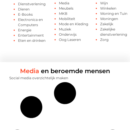
Media
Wijn
Dienstverlening
Meubels
Winkelen
Dieren
MKB
Woning en Tuin
E-Books
Mobiliteit
Woningen
Electronica en
Mode en Kleding
Zakelijk
Computers
Muziek
Zakelijke
Energie
Onderwijs
dienstverlening
Entertainment
Oog Laseren
Zorg
Eten en drinken
Media
en beroemde mensen
Social media overzichtelijk maken