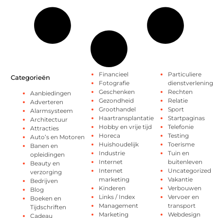
Financieel
Particuliere
Categorieën
Fotografie
dienstverlening
Geschenken
Rechten
Aanbiedingen
Gezondheid
Relatie
Adverteren
Groothandel
Sport
Alarmsysteem
Haartransplantatie
Startpaginas
Architectuur
Hobby en vrije tijd
Telefonie
Attracties
Horeca
Testing
Auto’s en Motoren
Huishoudelijk
Toerisme
Banen en
Industrie
Tuin en
opleidingen
Internet
buitenleven
Beauty en
Internet
Uncategorized
verzorging
marketing
Vakantie
Bedrijven
Kinderen
Verbouwen
Blog
Links / Index
Vervoer en
Boeken en
Management
transport
Tijdschriften
Marketing
Webdesign
Cadeau