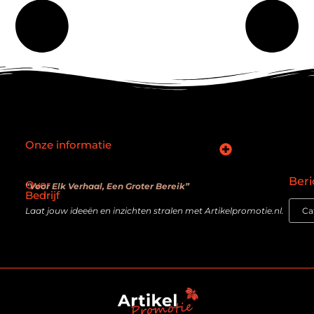
Onze informatie
SEO backlinks kopen: slimme zet of verouderde truc?
Hoe kan je online geld verdienen? De realiteit achter de belofte
Beri
Over
“Voor Elk Verhaal, Een Groter Bereik”
Bedrijf
Laat jouw ideeën en inzichten stralen met Artikelpromotie.nl.