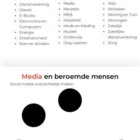
Media
Wijn
Dienstverlening
Meubels
Winkelen
Dieren
MKB
Woning en Tuin
E-Books
Mobiliteit
Woningen
Electronica en
Mode en Kleding
Zakelijk
Computers
Muziek
Zakelijke
Energie
Onderwijs
dienstverlening
Entertainment
Oog Laseren
Zorg
Eten en drinken
Media
en beroemde mensen
Social media overzichtelijk maken