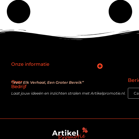
Onze informatie
SEO backlinks kopen: slimme zet of verouderde truc?
Hoe kan je online geld verdienen? De realiteit achter de belofte
Beri
Over
“Voor Elk Verhaal, Een Groter Bereik”
Bedrijf
Laat jouw ideeën en inzichten stralen met Artikelpromotie.nl.