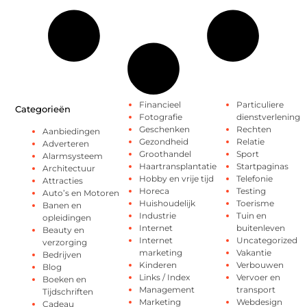
Financieel
Particuliere
Categorieën
Fotografie
dienstverlening
Geschenken
Rechten
Aanbiedingen
Gezondheid
Relatie
Adverteren
Groothandel
Sport
Alarmsysteem
Haartransplantatie
Startpaginas
Architectuur
Hobby en vrije tijd
Telefonie
Attracties
Horeca
Testing
Auto’s en Motoren
Huishoudelijk
Toerisme
Banen en
Industrie
Tuin en
opleidingen
Internet
buitenleven
Beauty en
Internet
Uncategorized
verzorging
marketing
Vakantie
Bedrijven
Kinderen
Verbouwen
Blog
Links / Index
Vervoer en
Boeken en
Management
transport
Tijdschriften
Marketing
Webdesign
Cadeau