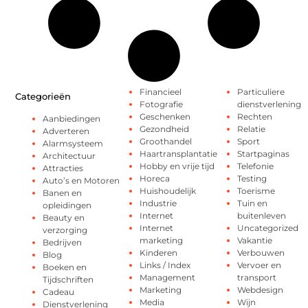
Financieel
Particuliere
Categorieën
Fotografie
dienstverlening
Geschenken
Rechten
Aanbiedingen
Gezondheid
Relatie
Adverteren
Groothandel
Sport
Alarmsysteem
Haartransplantatie
Startpaginas
Architectuur
Hobby en vrije tijd
Telefonie
Attracties
Horeca
Testing
Auto’s en Motoren
Huishoudelijk
Toerisme
Banen en
Industrie
Tuin en
opleidingen
Internet
buitenleven
Beauty en
Internet
Uncategorized
verzorging
marketing
Vakantie
Bedrijven
Kinderen
Verbouwen
Blog
Links / Index
Vervoer en
Boeken en
Management
transport
Tijdschriften
Marketing
Webdesign
Cadeau
Media
Wijn
Dienstverlening