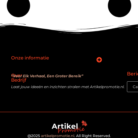
Onze informatie
SEO backlinks kopen: slimme zet of verouderde truc?
Hoe kan je online geld verdienen? De realiteit achter de belofte
Beri
Over
“Voor Elk Verhaal, Een Groter Bereik”
Bedrijf
Laat jouw ideeën en inzichten stralen met Artikelpromotie.nl.
@2025
artikelpromotie.nl
. All Right Reserved.