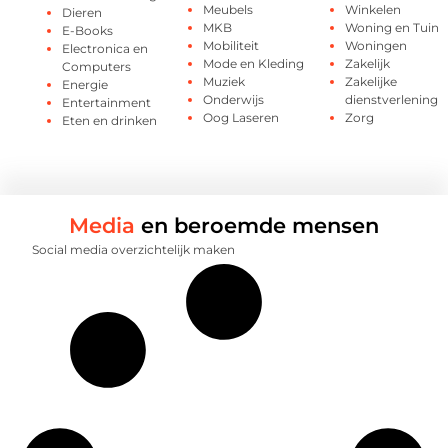
Meubels
Winkelen
Dieren
MKB
Woning en Tuin
E-Books
Mobiliteit
Woningen
Electronica en
Mode en Kleding
Zakelijk
Computers
Muziek
Zakelijke
Energie
Onderwijs
dienstverlening
Entertainment
Oog Laseren
Zorg
Eten en drinken
Media
en beroemde mensen
Social media overzichtelijk maken