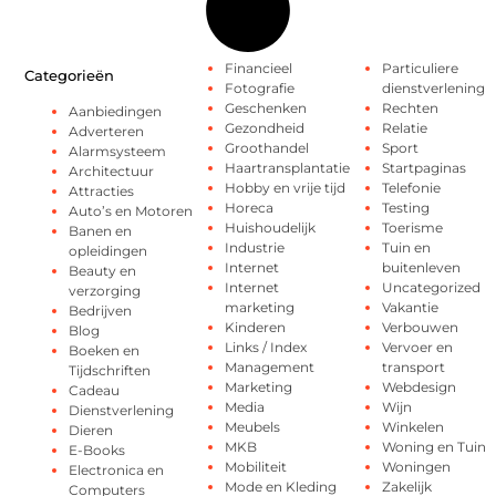
Financieel
Particuliere
Categorieën
Fotografie
dienstverlening
Geschenken
Rechten
Aanbiedingen
Gezondheid
Relatie
Adverteren
Groothandel
Sport
Alarmsysteem
Haartransplantatie
Startpaginas
Architectuur
Hobby en vrije tijd
Telefonie
Attracties
Horeca
Testing
Auto’s en Motoren
Huishoudelijk
Toerisme
Banen en
Industrie
Tuin en
opleidingen
Internet
buitenleven
Beauty en
Internet
Uncategorized
verzorging
marketing
Vakantie
Bedrijven
Kinderen
Verbouwen
Blog
Links / Index
Vervoer en
Boeken en
Management
transport
Tijdschriften
Marketing
Webdesign
Cadeau
Media
Wijn
Dienstverlening
Meubels
Winkelen
Dieren
MKB
Woning en Tuin
E-Books
Mobiliteit
Woningen
Electronica en
Mode en Kleding
Zakelijk
Computers