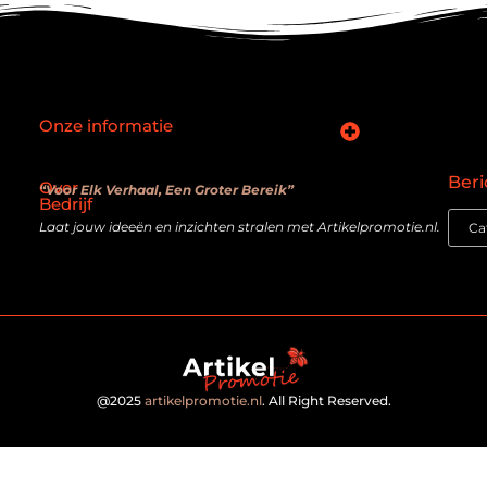
Onze informatie
SEO backlinks kopen: slimme zet of verouderde truc?
Hoe kan je online geld verdienen? De realiteit achter de belofte
Beri
Over
“Voor Elk Verhaal, Een Groter Bereik”
Bedrijf
Laat jouw ideeën en inzichten stralen met Artikelpromotie.nl.
@2025
artikelpromotie.nl
. All Right Reserved.