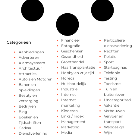
Financieel
Particuliere
Categorieën
Fotografie
dienstverlening
Geschenken
Rechten
Aanbiedingen
Gezondheid
Relatie
Adverteren
Groothandel
Sport
Alarmsysteem
Haartransplantatie
Startpaginas
Architectuur
Hobby en vrije tijd
Telefonie
Attracties
Horeca
Testing
Auto’s en Motoren
Huishoudelijk
Toerisme
Banen en
Industrie
Tuin en
opleidingen
Internet
buitenleven
Beauty en
Internet
Uncategorized
verzorging
marketing
Vakantie
Bedrijven
Kinderen
Verbouwen
Blog
Links / Index
Vervoer en
Boeken en
Management
transport
Tijdschriften
Marketing
Webdesign
Cadeau
Media
Wijn
Dienstverlening