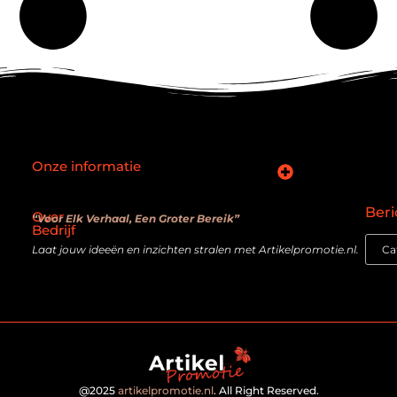
Onze informatie
SEO backlinks kopen: slimme zet of verouderde truc?
Hoe kan je online geld verdienen? De realiteit achter de belofte
Beri
Over
“Voor Elk Verhaal, Een Groter Bereik”
Bedrijf
Laat jouw ideeën en inzichten stralen met Artikelpromotie.nl.
@2025
artikelpromotie.nl
. All Right Reserved.