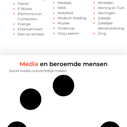
Meubels
Winkelen
Dieren
MKB
Woning en Tuin
E-Books
Mobiliteit
Woningen
Electronica en
Mode en Kleding
Zakelijk
Computers
Muziek
Zakelijke
Energie
Onderwijs
dienstverlening
Entertainment
Oog Laseren
Zorg
Eten en drinken
Media
en beroemde mensen
Social media overzichtelijk maken