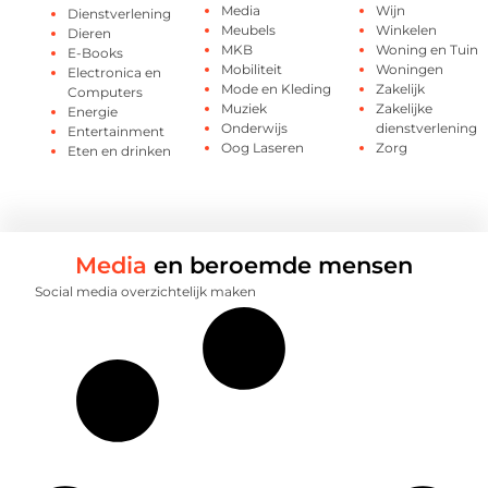
Media
Wijn
Dienstverlening
Meubels
Winkelen
Dieren
MKB
Woning en Tuin
E-Books
Mobiliteit
Woningen
Electronica en
Mode en Kleding
Zakelijk
Computers
Muziek
Zakelijke
Energie
Onderwijs
dienstverlening
Entertainment
Oog Laseren
Zorg
Eten en drinken
Media
en beroemde mensen
Social media overzichtelijk maken