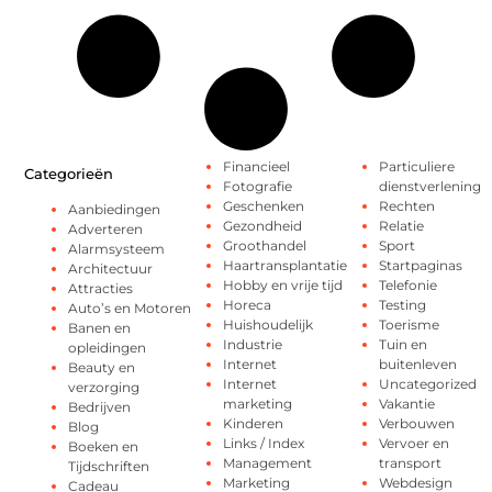
Financieel
Particuliere
Categorieën
Fotografie
dienstverlening
Geschenken
Rechten
Aanbiedingen
Gezondheid
Relatie
Adverteren
Groothandel
Sport
Alarmsysteem
Haartransplantatie
Startpaginas
Architectuur
Hobby en vrije tijd
Telefonie
Attracties
Horeca
Testing
Auto’s en Motoren
Huishoudelijk
Toerisme
Banen en
Industrie
Tuin en
opleidingen
Internet
buitenleven
Beauty en
Internet
Uncategorized
verzorging
marketing
Vakantie
Bedrijven
Kinderen
Verbouwen
Blog
Links / Index
Vervoer en
Boeken en
Management
transport
Tijdschriften
Marketing
Webdesign
Cadeau