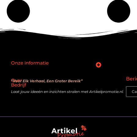
Onze informatie
SEO backlinks kopen: slimme zet of verouderde truc?
Hoe kan je online geld verdienen? De realiteit achter de belofte
Beri
Over
“Voor Elk Verhaal, Een Groter Bereik”
Bedrijf
Laat jouw ideeën en inzichten stralen met Artikelpromotie.nl.