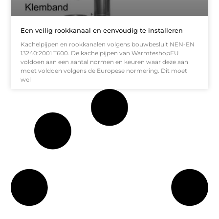
Een veilig rookkanaal en eenvoudig te installeren
Kachelpijpen en rookkanalen volgens bouwbesluit NEN-EN
13240:2001 T600. De kachelpijpen van WarmteshopEU
voldoen aan een aantal normen en keuren waar deze aan
moet voldoen volgens de Europese normering. Dit moet
wel