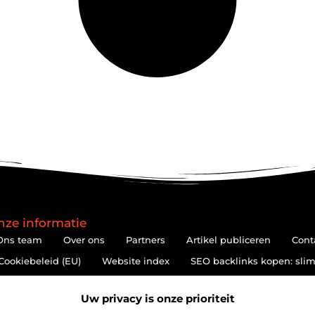
nze informatie
Ons team
Over ons
Partners
Artikel publiceren
Cont
Cookiebeleid (EU)
Website index
SEO backlinks kopen: slim
Hoe kan je online geld verdienen? De realiteit achter de belofte
Uw privacy is onze prioriteit