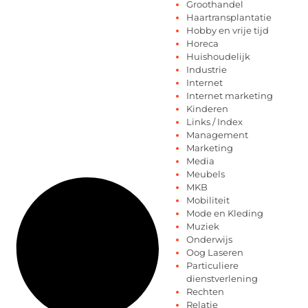
Groothandel
Haartransplantatie
Hobby en vrije tijd
Horeca
Huishoudelijk
Industrie
Internet
Internet marketing
Kinderen
Links / Index
Management
Marketing
Media
Meubels
MKB
Mobiliteit
Mode en Kleding
Muziek
Onderwijs
Oog Laseren
Particuliere
dienstverlening
Rechten
Relatie