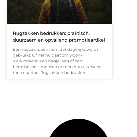
Rugzakken bedrukken: praktisch,
duurzaam en opvallend promotieartikel
Een rugzak is een item dat dagelijks wordt
gebruikt. Of het nu gaat om woon-
werkverkeer, een dagje weg of een
beursbezoek: mensen nemen hun tas overal
mee naartoe. Rugzakken bedrukken