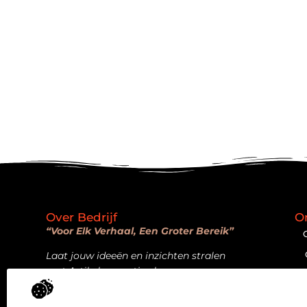
Over Bedrijf
O
“Voor Elk Verhaal, Een Groter Bereik”
Laat jouw ideeën en inzichten stralen
met Artikelpromotie.nl.
Bericht categorie