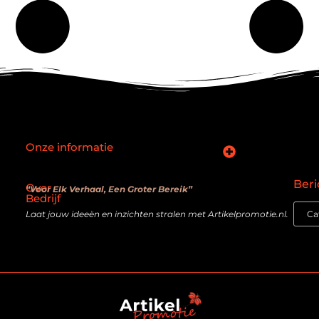
Onze informatie
SEO backlinks kopen: slimme zet of verouderde truc?
Hoe kan je online geld verdienen? De realiteit achter de belofte
Beri
Over
“Voor Elk Verhaal, Een Groter Bereik”
Bedrijf
Laat jouw ideeën en inzichten stralen met Artikelpromotie.nl.