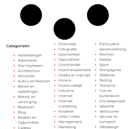
Financieel
Particuliere
Categorieën
Fotografie
dienstverlening
Geschenken
Rechten
Aanbiedingen
Gezondheid
Relatie
Adverteren
Groothandel
Sport
Alarmsysteem
Haartransplantatie
Startpaginas
Architectuur
Hobby en vrije tijd
Telefonie
Attracties
Horeca
Testing
Auto’s en Motoren
Huishoudelijk
Toerisme
Banen en
Industrie
Tuin en
opleidingen
Internet
buitenleven
Beauty en
Internet
Uncategorized
verzorging
marketing
Vakantie
Bedrijven
Kinderen
Verbouwen
Blog
Links / Index
Vervoer en
Boeken en
Management
transport
Tijdschriften
Marketing
Webdesign
Cadeau