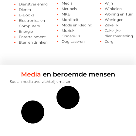
Media
Wijn
Dienstverlening
Meubels
Winkelen
Dieren
MKB
Woning en Tuin
E-Books
Mobiliteit
Woningen
Electronica en
Mode en Kleding
Zakelijk
Computers
Muziek
Zakelijke
Energie
Onderwijs
dienstverlening
Entertainment
Oog Laseren
Zorg
Eten en drinken
Media
en beroemde mensen
Social media overzichtelijk maken