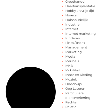
Groothandel
Haartransplantatie
Hobby en vrije tijd
Horeca
Huishoudelijk
Industrie
Internet
Internet marketing
Kinderen
Links / Index
Management
Marketing
Media
Meubels
MKB
Mobiliteit
Mode en Kleding
Muziek
Onderwijs
Oog Laseren
Particuliere
dienstverlening
Rechten
Relatie