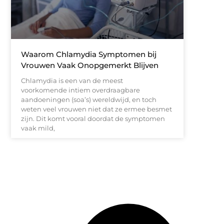
Waarom Chlamydia Symptomen bij
Vrouwen Vaak Onopgemerkt Blijven
Chlamydia is een van de meest
voorkomende intiem overdraagbare
aandoeningen (soa’s) wereldwijd, en toch
weten veel vrouwen niet dat ze ermee besmet
zijn. Dit komt vooral doordat de symptomen
vaak mild,