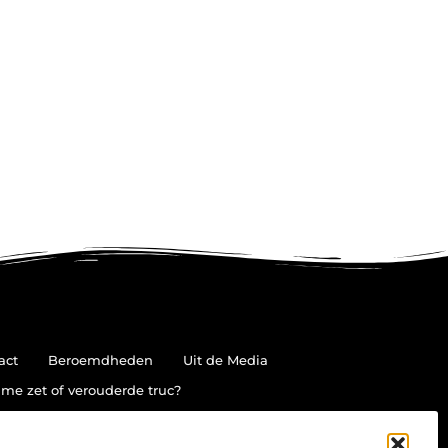
act
Beroemdheden
Uit de Media
me zet of verouderde truc?