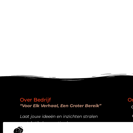
Over Bedrijf
O
“Voor Elk Verhaal, Een Groter Bereik”
Laat jouw ideeën en inzichten stralen
met Artikelpromotie.nl.