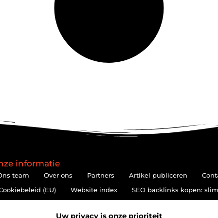
nze informatie
Ons team
Over ons
Partners
Artikel publiceren
Cont
Cookiebeleid (EU)
Website index
SEO backlinks kopen: slim
Hoe kan je online geld verdienen? De realiteit achter de belofte
Uw privacy is onze prioriteit