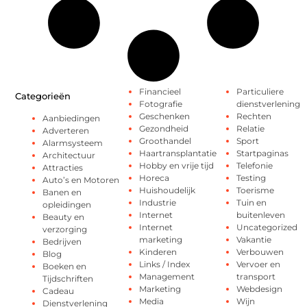
Financieel
Particuliere
Categorieën
Fotografie
dienstverlening
Geschenken
Rechten
Aanbiedingen
Gezondheid
Relatie
Adverteren
Groothandel
Sport
Alarmsysteem
Haartransplantatie
Startpaginas
Architectuur
Hobby en vrije tijd
Telefonie
Attracties
Horeca
Testing
Auto’s en Motoren
Huishoudelijk
Toerisme
Banen en
Industrie
Tuin en
opleidingen
Internet
buitenleven
Beauty en
Internet
Uncategorized
verzorging
marketing
Vakantie
Bedrijven
Kinderen
Verbouwen
Blog
Links / Index
Vervoer en
Boeken en
Management
transport
Tijdschriften
Marketing
Webdesign
Cadeau
Media
Wijn
Dienstverlening