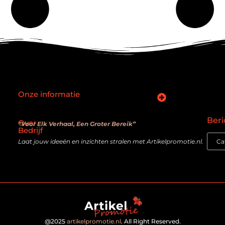
Onze informatie
SEO backlinks kopen: slimme zet of verouderde truc?
Hoe kan je online geld verdienen? De realiteit achter de belofte
Beri
Over
“Voor Elk Verhaal, Een Groter Bereik”
Bedrijf
Laat jouw ideeën en inzichten stralen met Artikelpromotie.nl.
@2025
artikelpromotie.nl
. All Right Reserved.