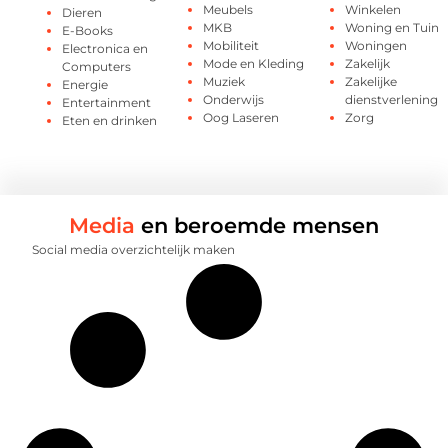
Meubels
Winkelen
Dieren
MKB
Woning en Tuin
E-Books
Mobiliteit
Woningen
Electronica en
Mode en Kleding
Zakelijk
Computers
Muziek
Zakelijke
Energie
Onderwijs
dienstverlening
Entertainment
Oog Laseren
Zorg
Eten en drinken
Media
en beroemde mensen
Social media overzichtelijk maken