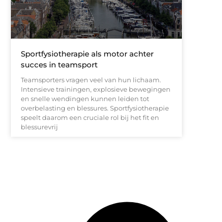
Sportfysiotherapie als motor achter
succes in teamsport
Teamsporters vragen veel van hun lichaam.
Intensieve trainingen, explosieve bewegingen
en snelle wendingen kunnen leiden tot
overbelasting en blessures. Sportfysiotherapie
speelt daarom een cruciale rol bij het fit en
blessurevrij