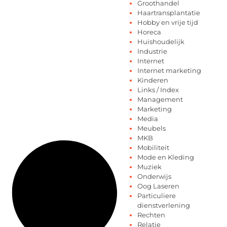
Groothandel
Haartransplantatie
Hobby en vrije tijd
Horeca
Huishoudelijk
Industrie
Internet
Internet marketing
Kinderen
Links / Index
Management
Marketing
Media
Meubels
MKB
Mobiliteit
Mode en Kleding
Muziek
Onderwijs
Oog Laseren
Particuliere
dienstverlening
Rechten
Relatie