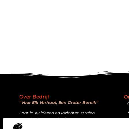
Over Bedrijf
O
“Voor Elk Verhaal, Een Groter Bereik”
Laat jouw ideeën en inzichten stralen
met Artikelpromotie.nl.