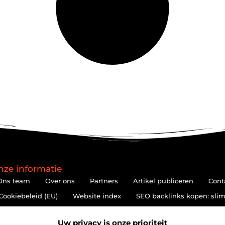
nze informatie
Ons team
Over ons
Partners
Artikel publiceren
Cont
Cookiebeleid (EU)
Website index
SEO backlinks kopen: slim
Hoe kan je online geld verdienen? De realiteit achter de belofte
Uw privacy is onze prioriteit