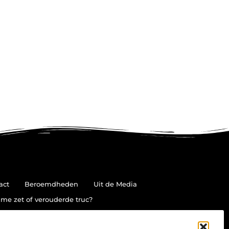
act
Beroemdheden
Uit de Media
me zet of verouderde truc?