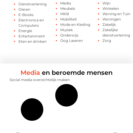
Media
Wijn
Dienstverlening
Meubels
Winkelen
Dieren
MKB
Woning en Tuin
E-Books
Mobiliteit
Woningen
Electronica en
Mode en Kleding
Zakelijk
Computers
Muziek
Zakelijke
Energie
Onderwijs
dienstverlening
Entertainment
Oog Laseren
Zorg
Eten en drinken
Media
en beroemde mensen
Social media overzichtelijk maken