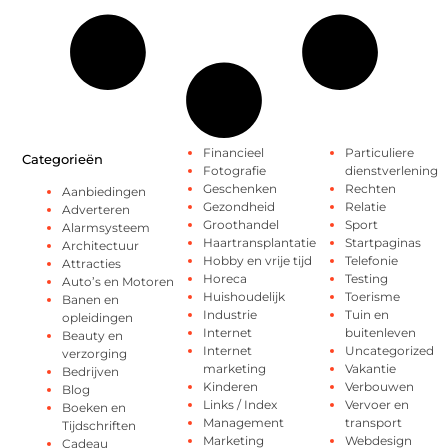
Financieel
Particuliere
Categorieën
Fotografie
dienstverlening
Geschenken
Rechten
Aanbiedingen
Gezondheid
Relatie
Adverteren
Groothandel
Sport
Alarmsysteem
Haartransplantatie
Startpaginas
Architectuur
Hobby en vrije tijd
Telefonie
Attracties
Horeca
Testing
Auto’s en Motoren
Huishoudelijk
Toerisme
Banen en
Industrie
Tuin en
opleidingen
Internet
buitenleven
Beauty en
Internet
Uncategorized
verzorging
marketing
Vakantie
Bedrijven
Kinderen
Verbouwen
Blog
Links / Index
Vervoer en
Boeken en
Management
transport
Tijdschriften
Marketing
Webdesign
Cadeau