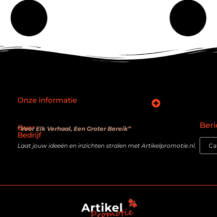
Onze informatie
SEO backlinks kopen: slimme zet of verouderde truc?
Hoe kan je online geld verdienen? De realiteit achter de belofte
Beri
Over
“Voor Elk Verhaal, Een Groter Bereik”
Bedrijf
Laat jouw ideeën en inzichten stralen met Artikelpromotie.nl.