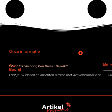
Onze informatie
SEO backlinks kopen: slimme zet of verouderde truc?
Hoe kan je online geld verdienen? De realiteit achter de belofte
Beri
Over
“Voor Elk Verhaal, Een Groter Bereik”
Bedrijf
Laat jouw ideeën en inzichten stralen met Artikelpromotie.nl.