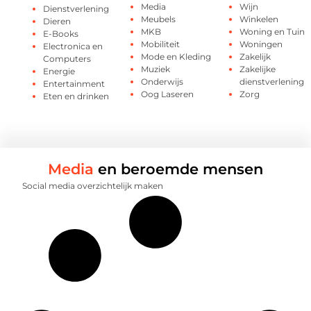
Media
Wijn
Dienstverlening
Meubels
Winkelen
Dieren
MKB
Woning en Tuin
E-Books
Mobiliteit
Woningen
Electronica en
Mode en Kleding
Zakelijk
Computers
Muziek
Zakelijke
Energie
Onderwijs
dienstverlening
Entertainment
Oog Laseren
Zorg
Eten en drinken
Media
en beroemde mensen
Social media overzichtelijk maken