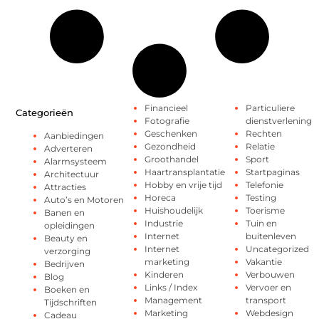
Financieel
Particuliere
Categorieën
Fotografie
dienstverlening
Geschenken
Rechten
Aanbiedingen
Gezondheid
Relatie
Adverteren
Groothandel
Sport
Alarmsysteem
Haartransplantatie
Startpaginas
Architectuur
Hobby en vrije tijd
Telefonie
Attracties
Horeca
Testing
Auto’s en Motoren
Huishoudelijk
Toerisme
Banen en
Industrie
Tuin en
opleidingen
Internet
buitenleven
Beauty en
Internet
Uncategorized
verzorging
marketing
Vakantie
Bedrijven
Kinderen
Verbouwen
Blog
Links / Index
Vervoer en
Boeken en
Management
transport
Tijdschriften
Marketing
Webdesign
Cadeau