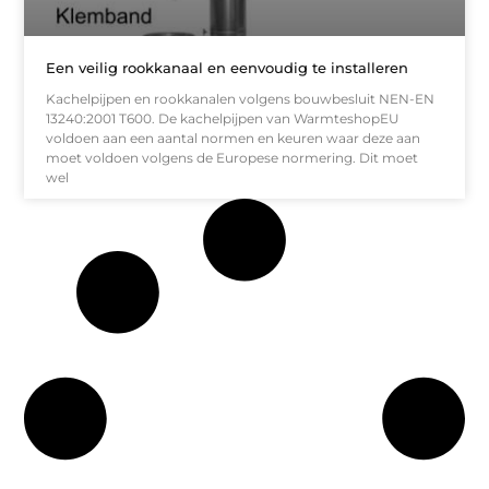
Een veilig rookkanaal en eenvoudig te installeren
Kachelpijpen en rookkanalen volgens bouwbesluit NEN-EN
13240:2001 T600. De kachelpijpen van WarmteshopEU
voldoen aan een aantal normen en keuren waar deze aan
moet voldoen volgens de Europese normering. Dit moet
wel