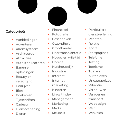
Financieel
Particuliere
Categorieën
Fotografie
dienstverlening
Geschenken
Rechten
Aanbiedingen
Gezondheid
Relatie
Adverteren
Groothandel
Sport
Alarmsysteem
Haartransplantatie
Startpaginas
Architectuur
Hobby en vrije tijd
Telefonie
Attracties
Horeca
Testing
Auto’s en Motoren
Huishoudelijk
Toerisme
Banen en
Industrie
Tuin en
opleidingen
Internet
buitenleven
Beauty en
Internet
Uncategorized
verzorging
marketing
Vakantie
Bedrijven
Kinderen
Verbouwen
Blog
Links / Index
Vervoer en
Boeken en
Management
transport
Tijdschriften
Marketing
Webdesign
Cadeau
Media
Wijn
Dienstverlening
Meubels
Winkelen
Dieren