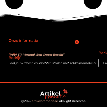
Onze informatie
SEO backlinks kopen: slimme zet of verouderde truc?
Hoe kan je online geld verdienen? De realiteit achter de belofte
Beri
Over
“Voor Elk Verhaal, Een Groter Bereik”
Bedrijf
Laat jouw ideeën en inzichten stralen met Artikelpromotie.nl.
@2025
artikelpromotie.nl
. All Right Reserved.