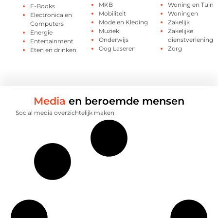
MKB
Woning en Tuin
E-Books
Mobiliteit
Woningen
Electronica en
Mode en Kleding
Zakelijk
Computers
Muziek
Zakelijke
Energie
Onderwijs
dienstverlening
Entertainment
Oog Laseren
Zorg
Eten en drinken
Media
en beroemde mensen
Social media overzichtelijk maken