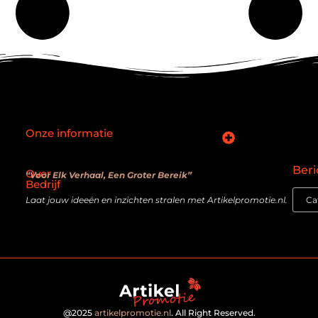
Onze informatie
SEO backlinks kopen: slimme zet of verouderde truc?
Hoe kan je online geld verdienen? De realiteit achter de belofte
Beri
Over
“Voor Elk Verhaal, Een Groter Bereik”
Bedrijf
Laat jouw ideeën en inzichten stralen met Artikelpromotie.nl.
@2025
artikelpromotie.nl
. All Right Reserved.