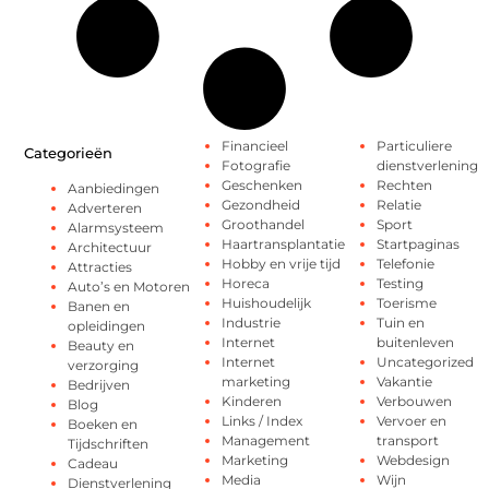
Financieel
Particuliere
Categorieën
Fotografie
dienstverlening
Geschenken
Rechten
Aanbiedingen
Gezondheid
Relatie
Adverteren
Groothandel
Sport
Alarmsysteem
Haartransplantatie
Startpaginas
Architectuur
Hobby en vrije tijd
Telefonie
Attracties
Horeca
Testing
Auto’s en Motoren
Huishoudelijk
Toerisme
Banen en
Industrie
Tuin en
opleidingen
Internet
buitenleven
Beauty en
Internet
Uncategorized
verzorging
marketing
Vakantie
Bedrijven
Kinderen
Verbouwen
Blog
Links / Index
Vervoer en
Boeken en
Management
transport
Tijdschriften
Marketing
Webdesign
Cadeau
Media
Wijn
Dienstverlening