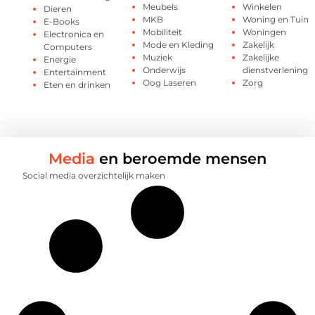
Meubels
Winkelen
Dieren
MKB
Woning en Tuin
E-Books
Mobiliteit
Woningen
Electronica en
Mode en Kleding
Zakelijk
Computers
Muziek
Zakelijke
Energie
Onderwijs
dienstverlening
Entertainment
Oog Laseren
Zorg
Eten en drinken
Media
en beroemde mensen
Social media overzichtelijk maken