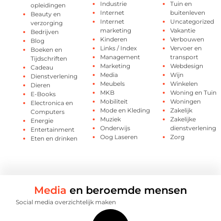
Industrie
Tuin en
opleidingen
Internet
buitenleven
Beauty en
Internet
Uncategorized
verzorging
marketing
Vakantie
Bedrijven
Kinderen
Verbouwen
Blog
Links / Index
Vervoer en
Boeken en
Management
transport
Tijdschriften
Marketing
Webdesign
Cadeau
Media
Wijn
Dienstverlening
Meubels
Winkelen
Dieren
MKB
Woning en Tuin
E-Books
Mobiliteit
Woningen
Electronica en
Mode en Kleding
Zakelijk
Computers
Muziek
Zakelijke
Energie
Onderwijs
dienstverlening
Entertainment
Oog Laseren
Zorg
Eten en drinken
Media
en beroemde mensen
Social media overzichtelijk maken