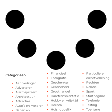
Financieel
Particuliere
Categorieën
Fotografie
dienstverlening
Geschenken
Rechten
Aanbiedingen
Gezondheid
Relatie
Adverteren
Groothandel
Sport
Alarmsysteem
Haartransplantatie
Startpaginas
Architectuur
Hobby en vrije tijd
Telefonie
Attracties
Horeca
Testing
Auto’s en Motoren
Huishoudelijk
Toerisme
Banen en