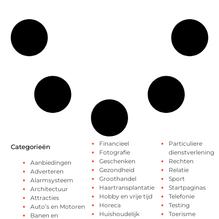
Financieel
Particuliere
Categorieën
Fotografie
dienstverlening
Geschenken
Rechten
Aanbiedingen
Gezondheid
Relatie
Adverteren
Groothandel
Sport
Alarmsysteem
Haartransplantatie
Startpaginas
Architectuur
Hobby en vrije tijd
Telefonie
Attracties
Horeca
Testing
Auto’s en Motoren
Huishoudelijk
Toerisme
Banen en