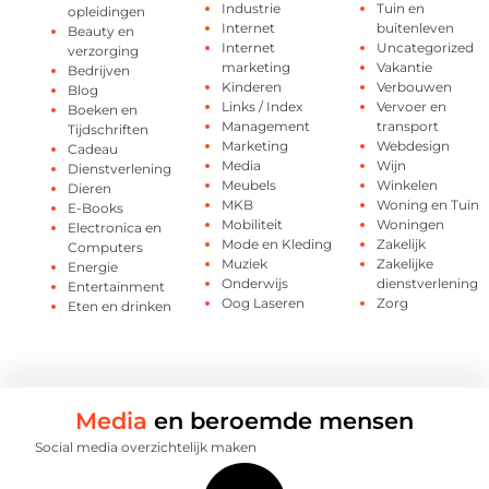
Industrie
Tuin en
opleidingen
Internet
buitenleven
Beauty en
Internet
Uncategorized
verzorging
marketing
Vakantie
Bedrijven
Kinderen
Verbouwen
Blog
Links / Index
Vervoer en
Boeken en
Management
transport
Tijdschriften
Marketing
Webdesign
Cadeau
Media
Wijn
Dienstverlening
Meubels
Winkelen
Dieren
MKB
Woning en Tuin
E-Books
Mobiliteit
Woningen
Electronica en
Mode en Kleding
Zakelijk
Computers
Muziek
Zakelijke
Energie
Onderwijs
dienstverlening
Entertainment
Oog Laseren
Zorg
Eten en drinken
Media
en beroemde mensen
Social media overzichtelijk maken