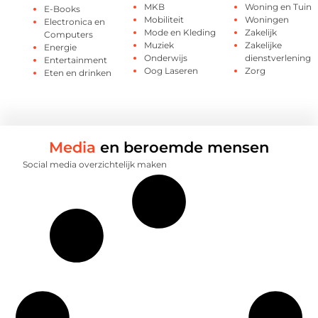
MKB
Woning en Tuin
E-Books
Mobiliteit
Woningen
Electronica en
Mode en Kleding
Zakelijk
Computers
Muziek
Zakelijke
Energie
Onderwijs
dienstverlening
Entertainment
Oog Laseren
Zorg
Eten en drinken
Media
en beroemde mensen
Social media overzichtelijk maken