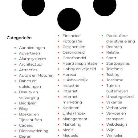
Financieel
Particuliere
Categorieën
Fotografie
dienstverlening
Geschenken
Rechten
Aanbiedingen
Gezondheid
Relatie
Adverteren
Groothandel
Sport
Alarmsysteem
Haartransplantatie
Startpaginas
Architectuur
Hobby en vrije tijd
Telefonie
Attracties
Horeca
Testing
Auto’s en Motoren
Huishoudelijk
Toerisme
Banen en
Industrie
Tuin en
opleidingen
Internet
buitenleven
Beauty en
Internet
Uncategorized
verzorging
marketing
Vakantie
Bedrijven
Kinderen
Verbouwen
Blog
Links / Index
Vervoer en
Boeken en
Management
transport
Tijdschriften
Marketing
Webdesign
Cadeau
Media
Wijn
Dienstverlening
Meubels
Winkelen
Dieren