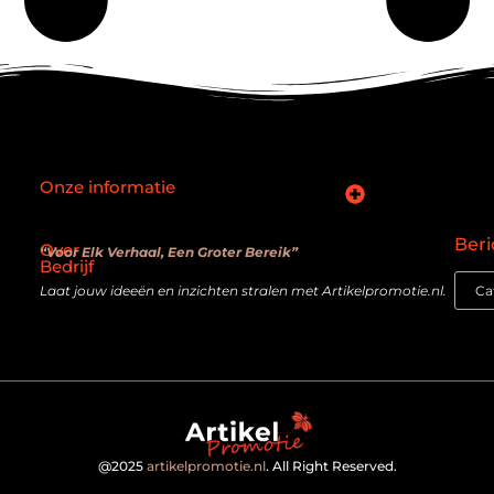
Onze informatie
SEO backlinks kopen: slimme zet of verouderde truc?
Hoe kan je online geld verdienen? De realiteit achter de belofte
Beri
Over
“Voor Elk Verhaal, Een Groter Bereik”
Bedrijf
Laat jouw ideeën en inzichten stralen met Artikelpromotie.nl.
@2025
artikelpromotie.nl
. All Right Reserved.