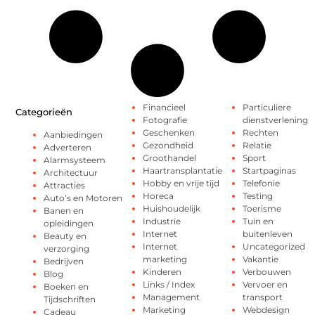
Financieel
Particuliere
Categorieën
Fotografie
dienstverlening
Geschenken
Rechten
Aanbiedingen
Gezondheid
Relatie
Adverteren
Groothandel
Sport
Alarmsysteem
Haartransplantatie
Startpaginas
Architectuur
Hobby en vrije tijd
Telefonie
Attracties
Horeca
Testing
Auto’s en Motoren
Huishoudelijk
Toerisme
Banen en
Industrie
Tuin en
opleidingen
Internet
buitenleven
Beauty en
Internet
Uncategorized
verzorging
marketing
Vakantie
Bedrijven
Kinderen
Verbouwen
Blog
Links / Index
Vervoer en
Boeken en
Management
transport
Tijdschriften
Marketing
Webdesign
Cadeau