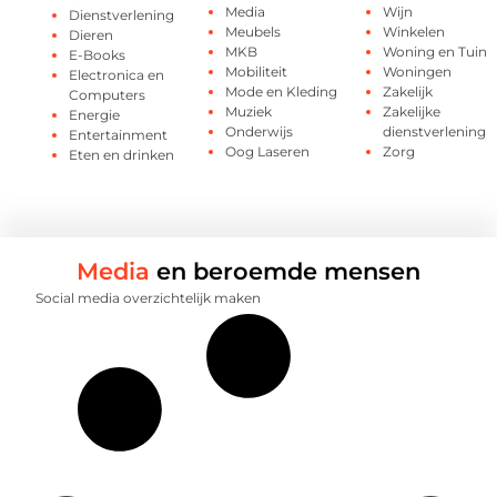
Media
Wijn
Dienstverlening
Meubels
Winkelen
Dieren
MKB
Woning en Tuin
E-Books
Mobiliteit
Woningen
Electronica en
Mode en Kleding
Zakelijk
Computers
Muziek
Zakelijke
Energie
Onderwijs
dienstverlening
Entertainment
Oog Laseren
Zorg
Eten en drinken
Media
en beroemde mensen
Social media overzichtelijk maken