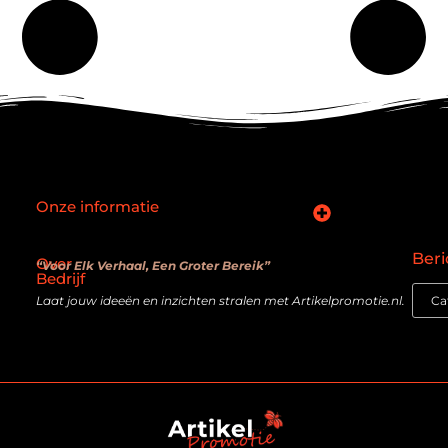
Onze informatie
SEO backlinks kopen: slimme zet of verouderde truc?
Hoe kan je online geld verdienen? De realiteit achter de belofte
Beri
Over
“Voor Elk Verhaal, Een Groter Bereik”
Bedrijf
Laat jouw ideeën en inzichten stralen met Artikelpromotie.nl.