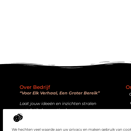
Over Bedrijf
O
“Voor Elk Verhaal, Een Groter Bereik”
Laat jouw ideeën en inzichten stralen
met Artikelpromotie.nl.
Bericht categorie
We hechten veel waarde aan uw privacy en maken gebruik van cooki