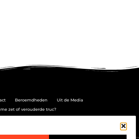
act
Beroemdheden
Uit de Media
me zet of verouderde truc?