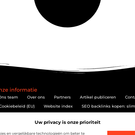
nze informatie
Ons team
Over ons
Partners
Artikel publiceren
Cont
Cookiebeleid (EU)
Website index
SEO backlinks kopen: slim
Hoe kan je online geld verdienen? De realiteit achter de belofte
Uw privacy is onze prioriteit
es en vergelijkbare technologieën om beter te