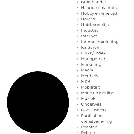
Groothandel
Haartransplantatie
Hobby en vrije tijd
Horeca
Huishoudelijk
Industrie
Internet
Internet marketing
Kinderen
Links / Index
Management
Marketing
Media
Meubels
MKB
Mobiliteit
Mode en Kleding
Muziek
Onderwijs
Oog Laseren
Particuliere
dienstverlening
Rechten
Relatie