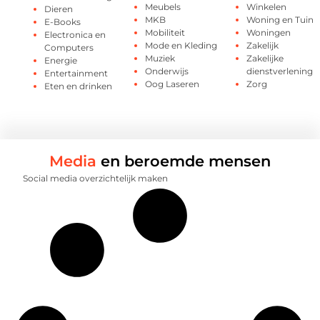
Meubels
Winkelen
Dieren
MKB
Woning en Tuin
E-Books
Mobiliteit
Woningen
Electronica en
Mode en Kleding
Zakelijk
Computers
Muziek
Zakelijke
Energie
Onderwijs
dienstverlening
Entertainment
Oog Laseren
Zorg
Eten en drinken
Media
en beroemde mensen
Social media overzichtelijk maken