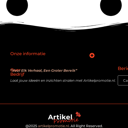
Onze informatie
SEO backlinks kopen: slimme zet of verouderde truc?
Hoe kan je online geld verdienen? De realiteit achter de belofte
Beri
Over
“Voor Elk Verhaal, Een Groter Bereik”
Bedrijf
Laat jouw ideeën en inzichten stralen met Artikelpromotie.nl.
@2025
artikelpromotie.nl
. All Right Reserved.