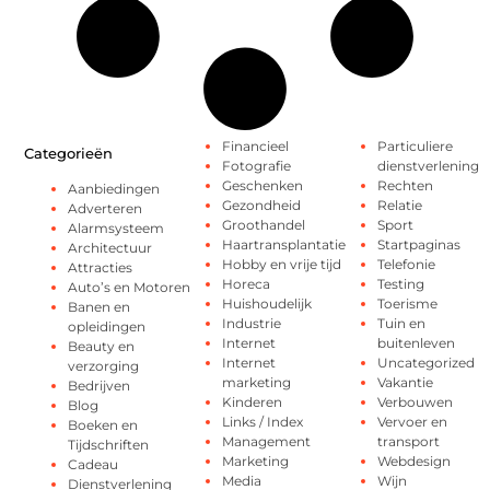
Financieel
Particuliere
Categorieën
Fotografie
dienstverlening
Geschenken
Rechten
Aanbiedingen
Gezondheid
Relatie
Adverteren
Groothandel
Sport
Alarmsysteem
Haartransplantatie
Startpaginas
Architectuur
Hobby en vrije tijd
Telefonie
Attracties
Horeca
Testing
Auto’s en Motoren
Huishoudelijk
Toerisme
Banen en
Industrie
Tuin en
opleidingen
Internet
buitenleven
Beauty en
Internet
Uncategorized
verzorging
marketing
Vakantie
Bedrijven
Kinderen
Verbouwen
Blog
Links / Index
Vervoer en
Boeken en
Management
transport
Tijdschriften
Marketing
Webdesign
Cadeau
Media
Wijn
Dienstverlening