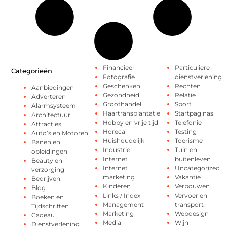
Financieel
Particuliere
Categorieën
Fotografie
dienstverlening
Geschenken
Rechten
Aanbiedingen
Gezondheid
Relatie
Adverteren
Groothandel
Sport
Alarmsysteem
Haartransplantatie
Startpaginas
Architectuur
Hobby en vrije tijd
Telefonie
Attracties
Horeca
Testing
Auto’s en Motoren
Huishoudelijk
Toerisme
Banen en
Industrie
Tuin en
opleidingen
Internet
buitenleven
Beauty en
Internet
Uncategorized
verzorging
marketing
Vakantie
Bedrijven
Kinderen
Verbouwen
Blog
Links / Index
Vervoer en
Boeken en
Management
transport
Tijdschriften
Marketing
Webdesign
Cadeau
Media
Wijn
Dienstverlening