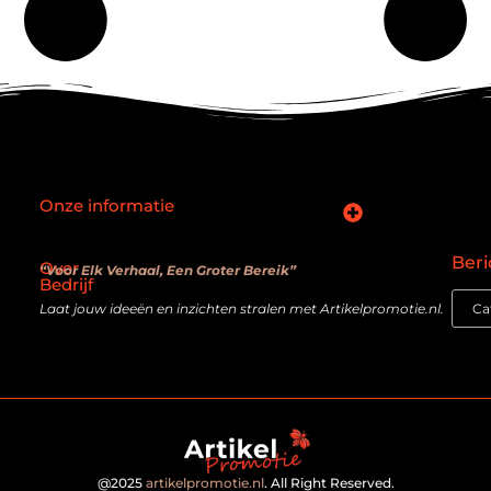
Onze informatie
SEO backlinks kopen: slimme zet of verouderde truc?
Hoe kan je online geld verdienen? De realiteit achter de belofte
Beri
Over
“Voor Elk Verhaal, Een Groter Bereik”
Bedrijf
Laat jouw ideeën en inzichten stralen met Artikelpromotie.nl.
@2025
artikelpromotie.nl
. All Right Reserved.