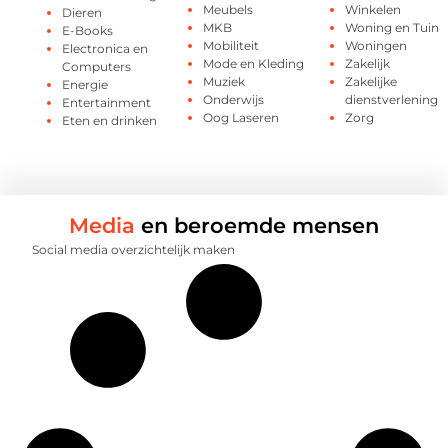
Meubels
Winkelen
Dieren
MKB
Woning en Tuin
E-Books
Mobiliteit
Woningen
Electronica en
Mode en Kleding
Zakelijk
Computers
Muziek
Zakelijke
Energie
Onderwijs
dienstverlening
Entertainment
Oog Laseren
Zorg
Eten en drinken
Media
en beroemde mensen
Social media overzichtelijk maken