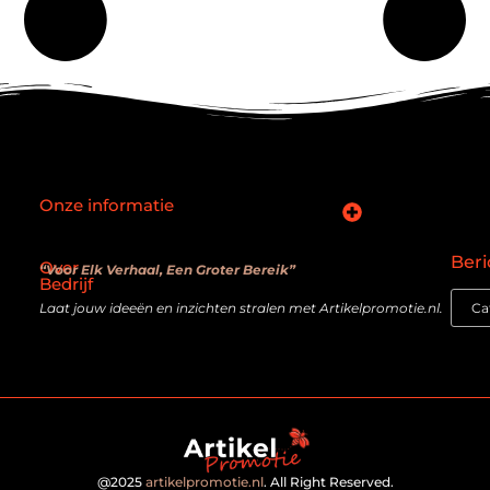
Onze informatie
SEO backlinks kopen: slimme zet of verouderde truc?
Hoe kan je online geld verdienen? De realiteit achter de belofte
Beri
Over
“Voor Elk Verhaal, Een Groter Bereik”
Bedrijf
Laat jouw ideeën en inzichten stralen met Artikelpromotie.nl.
@2025
artikelpromotie.nl
. All Right Reserved.