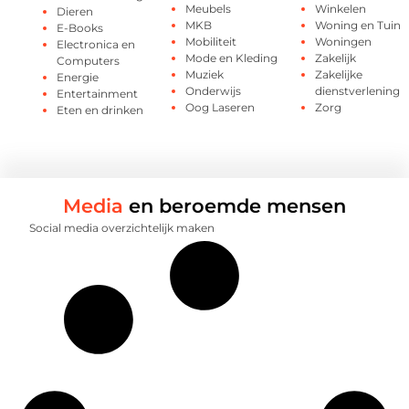
Meubels
Winkelen
Dieren
MKB
Woning en Tuin
E-Books
Mobiliteit
Woningen
Electronica en
Mode en Kleding
Zakelijk
Computers
Muziek
Zakelijke
Energie
Onderwijs
dienstverlening
Entertainment
Oog Laseren
Zorg
Eten en drinken
Media
en beroemde mensen
Social media overzichtelijk maken