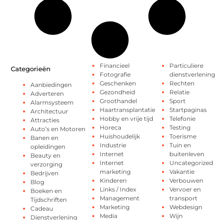
Financieel
Particuliere
Categorieën
Fotografie
dienstverlening
Geschenken
Rechten
Aanbiedingen
Gezondheid
Relatie
Adverteren
Groothandel
Sport
Alarmsysteem
Haartransplantatie
Startpaginas
Architectuur
Hobby en vrije tijd
Telefonie
Attracties
Horeca
Testing
Auto’s en Motoren
Huishoudelijk
Toerisme
Banen en
Industrie
Tuin en
opleidingen
Internet
buitenleven
Beauty en
Internet
Uncategorized
verzorging
marketing
Vakantie
Bedrijven
Kinderen
Verbouwen
Blog
Links / Index
Vervoer en
Boeken en
Management
transport
Tijdschriften
Marketing
Webdesign
Cadeau
Media
Wijn
Dienstverlening