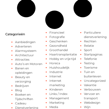
Financieel
Particuliere
Categorieën
Fotografie
dienstverlening
Geschenken
Rechten
Aanbiedingen
Gezondheid
Relatie
Adverteren
Groothandel
Sport
Alarmsysteem
Haartransplantatie
Startpaginas
Architectuur
Hobby en vrije tijd
Telefonie
Attracties
Horeca
Testing
Auto’s en Motoren
Huishoudelijk
Toerisme
Banen en
Industrie
Tuin en
opleidingen
Internet
buitenleven
Beauty en
Internet
Uncategorized
verzorging
marketing
Vakantie
Bedrijven
Kinderen
Verbouwen
Blog
Links / Index
Vervoer en
Boeken en
Management
transport
Tijdschriften
Marketing
Webdesign
Cadeau
Media
Wijn
Dienstverlening