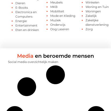
Meubels
Winkelen
Dieren
MKB
Woning en Tuin
E-Books
Mobiliteit
Woningen
Electronica en
Mode en Kleding
Zakelijk
Computers
Muziek
Zakelijke
Energie
Onderwijs
dienstverlening
Entertainment
Oog Laseren
Zorg
Eten en drinken
Media
en beroemde mensen
Social media overzichtelijk maken