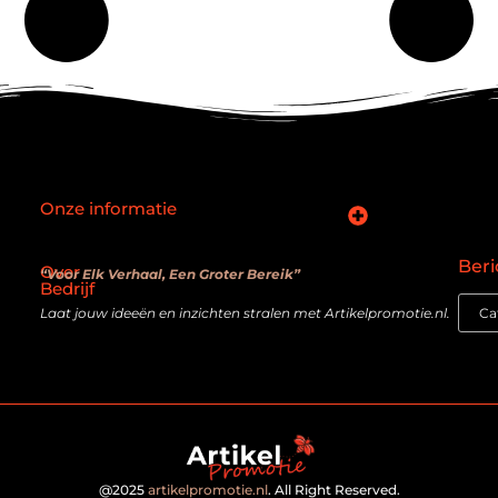
Onze informatie
SEO backlinks kopen: slimme zet of verouderde truc?
Hoe kan je online geld verdienen? De realiteit achter de belofte
Beri
Over
“Voor Elk Verhaal, Een Groter Bereik”
Bedrijf
Laat jouw ideeën en inzichten stralen met Artikelpromotie.nl.
@2025
artikelpromotie.nl
. All Right Reserved.