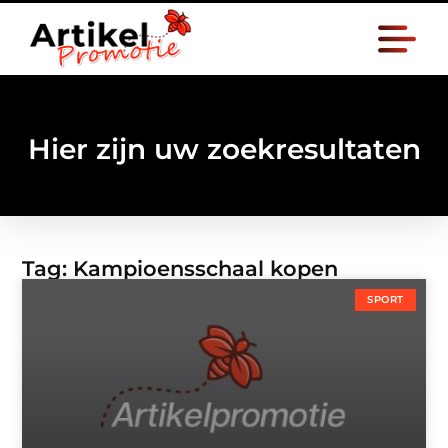
Hier zijn uw zoekresultaten
Tag: Kampioensschaal kopen
SPORT