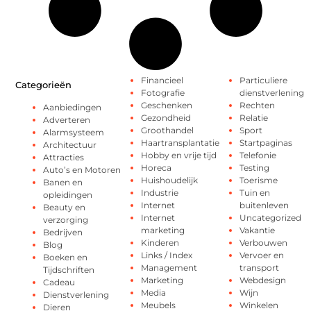
Financieel
Particuliere
Categorieën
Fotografie
dienstverlening
Geschenken
Rechten
Aanbiedingen
Gezondheid
Relatie
Adverteren
Groothandel
Sport
Alarmsysteem
Haartransplantatie
Startpaginas
Architectuur
Hobby en vrije tijd
Telefonie
Attracties
Horeca
Testing
Auto’s en Motoren
Huishoudelijk
Toerisme
Banen en
Industrie
Tuin en
opleidingen
Internet
buitenleven
Beauty en
Internet
Uncategorized
verzorging
marketing
Vakantie
Bedrijven
Kinderen
Verbouwen
Blog
Links / Index
Vervoer en
Boeken en
Management
transport
Tijdschriften
Marketing
Webdesign
Cadeau
Media
Wijn
Dienstverlening
Meubels
Winkelen
Dieren