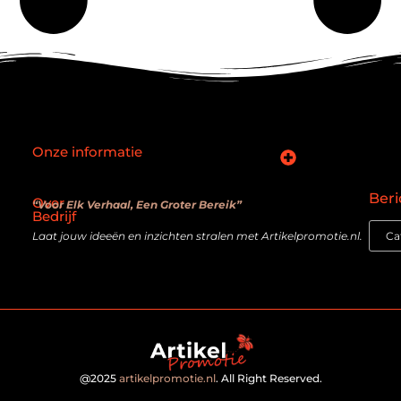
Onze informatie
SEO backlinks kopen: slimme zet of verouderde truc?
Hoe kan je online geld verdienen? De realiteit achter de belofte
Beri
Over
“Voor Elk Verhaal, Een Groter Bereik”
Bedrijf
Laat jouw ideeën en inzichten stralen met Artikelpromotie.nl.
@2025
artikelpromotie.nl
. All Right Reserved.