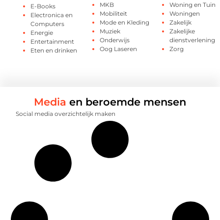
MKB
Woning en Tuin
E-Books
Mobiliteit
Woningen
Electronica en
Mode en Kleding
Zakelijk
Computers
Muziek
Zakelijke
Energie
Onderwijs
dienstverlening
Entertainment
Oog Laseren
Zorg
Eten en drinken
Media
en beroemde mensen
Social media overzichtelijk maken