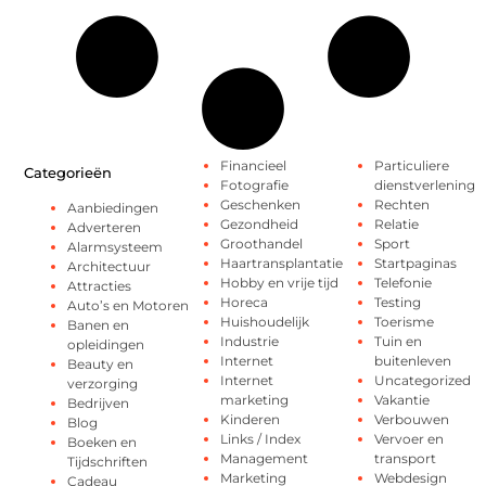
Financieel
Particuliere
Categorieën
Fotografie
dienstverlening
Geschenken
Rechten
Aanbiedingen
Gezondheid
Relatie
Adverteren
Groothandel
Sport
Alarmsysteem
Haartransplantatie
Startpaginas
Architectuur
Hobby en vrije tijd
Telefonie
Attracties
Horeca
Testing
Auto’s en Motoren
Huishoudelijk
Toerisme
Banen en
Industrie
Tuin en
opleidingen
Internet
buitenleven
Beauty en
Internet
Uncategorized
verzorging
marketing
Vakantie
Bedrijven
Kinderen
Verbouwen
Blog
Links / Index
Vervoer en
Boeken en
Management
transport
Tijdschriften
Marketing
Webdesign
Cadeau