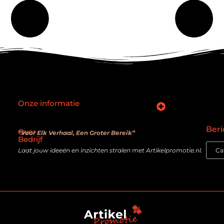
Onze informatie
SEO backlinks kopen: slimme zet of verouderde truc?
Hoe kan je online geld verdienen? De realiteit achter de belofte
Beri
Over
“Voor Elk Verhaal, Een Groter Bereik”
Bedrijf
Laat jouw ideeën en inzichten stralen met Artikelpromotie.nl.