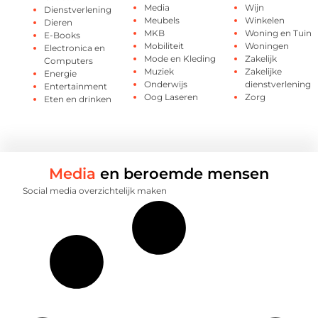
Media
Wijn
Dienstverlening
Meubels
Winkelen
Dieren
MKB
Woning en Tuin
E-Books
Mobiliteit
Woningen
Electronica en
Mode en Kleding
Zakelijk
Computers
Muziek
Zakelijke
Energie
Onderwijs
dienstverlening
Entertainment
Oog Laseren
Zorg
Eten en drinken
Media
en beroemde mensen
Social media overzichtelijk maken