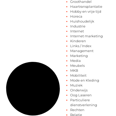
Groothandel
Haartransplantatie
Hobby en vrije tijd
Horeca
Huishoudelijk
Industrie
Internet
Internet marketing
Kinderen
Links / Index
Management
Marketing
Media
Meubels
MKB
Mobiliteit
Mode en Kleding
Muziek
Onderwijs
Oog Laseren
Particuliere
dienstverlening
Rechten
Relatie