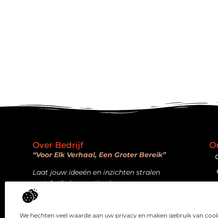
Over Bedrijf
O
“Voor Elk Verhaal, Een Groter Bereik”
Laat jouw ideeën en inzichten stralen
met Artikelpromotie.nl.
Bericht categorie
We hechten veel waarde aan uw privacy en maken gebruik van cooki