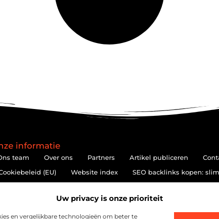
nze informatie
Ons team
Over ons
Partners
Artikel publiceren
Cont
Cookiebeleid (EU)
Website index
SEO backlinks kopen: slim
Hoe kan je online geld verdienen? De realiteit achter de belofte
Uw privacy is onze prioriteit
es en vergelijkbare technologieën om beter te