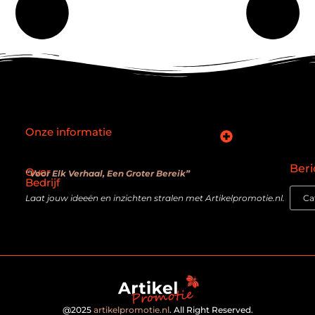
Onze informatie
SEO backlinks kopen: slimme zet of verouderde truc?
Hoe kan je online geld verdienen? De realiteit achter de belofte
Beri
Over
“Voor Elk Verhaal, Een Groter Bereik”
Bedrijf
Laat jouw ideeën en inzichten stralen met Artikelpromotie.nl.
@2025
artikelpromotie.nl
. All Right Reserved.