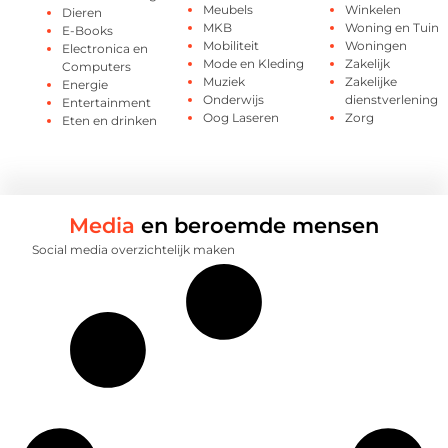
Meubels
Winkelen
Dieren
MKB
Woning en Tuin
E-Books
Mobiliteit
Woningen
Electronica en
Mode en Kleding
Zakelijk
Computers
Muziek
Zakelijke
Energie
Onderwijs
dienstverlening
Entertainment
Oog Laseren
Zorg
Eten en drinken
Media
en beroemde mensen
Social media overzichtelijk maken