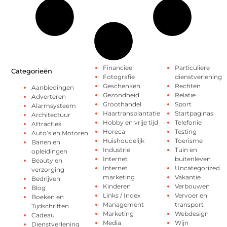
Financieel
Particuliere
Categorieën
Fotografie
dienstverlening
Geschenken
Rechten
Aanbiedingen
Gezondheid
Relatie
Adverteren
Groothandel
Sport
Alarmsysteem
Haartransplantatie
Startpaginas
Architectuur
Hobby en vrije tijd
Telefonie
Attracties
Horeca
Testing
Auto’s en Motoren
Huishoudelijk
Toerisme
Banen en
Industrie
Tuin en
opleidingen
Internet
buitenleven
Beauty en
Internet
Uncategorized
verzorging
marketing
Vakantie
Bedrijven
Kinderen
Verbouwen
Blog
Links / Index
Vervoer en
Boeken en
Management
transport
Tijdschriften
Marketing
Webdesign
Cadeau
Media
Wijn
Dienstverlening