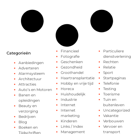
Financieel
Particuliere
Categorieën
Fotografie
dienstverlening
Geschenken
Rechten
Aanbiedingen
Gezondheid
Relatie
Adverteren
Groothandel
Sport
Alarmsysteem
Haartransplantatie
Startpaginas
Architectuur
Hobby en vrije tijd
Telefonie
Attracties
Horeca
Testing
Auto’s en Motoren
Huishoudelijk
Toerisme
Banen en
Industrie
Tuin en
opleidingen
Internet
buitenleven
Beauty en
Internet
Uncategorized
verzorging
marketing
Vakantie
Bedrijven
Kinderen
Verbouwen
Blog
Links / Index
Vervoer en
Boeken en
Management
transport
Tijdschriften