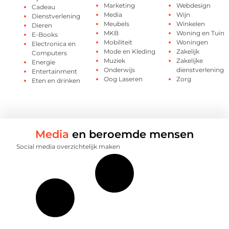
Marketing
Webdesign
Cadeau
Media
Wijn
Dienstverlening
Meubels
Winkelen
Dieren
MKB
Woning en Tuin
E-Books
Mobiliteit
Woningen
Electronica en
Mode en Kleding
Zakelijk
Computers
Muziek
Zakelijke
Energie
Onderwijs
dienstverlening
Entertainment
Oog Laseren
Zorg
Eten en drinken
Media
en beroemde mensen
Social media overzichtelijk maken