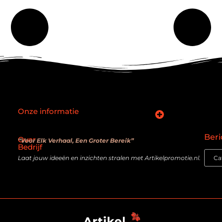
Onze informatie
SEO backlinks kopen: slimme zet of verouderde truc?
Hoe kan je online geld verdienen? De realiteit achter de belofte
Beri
Over
“Voor Elk Verhaal, Een Groter Bereik”
Bedrijf
Laat jouw ideeën en inzichten stralen met Artikelpromotie.nl.