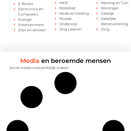
MKB
Woning en Tuin
E-Books
Mobiliteit
Woningen
Electronica en
Mode en Kleding
Zakelijk
Computers
Muziek
Zakelijke
Energie
Onderwijs
dienstverlening
Entertainment
Oog Laseren
Zorg
Eten en drinken
Media
en beroemde mensen
Social media overzichtelijk maken