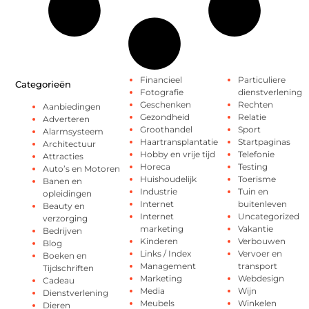
Financieel
Particuliere
Categorieën
Fotografie
dienstverlening
Geschenken
Rechten
Aanbiedingen
Gezondheid
Relatie
Adverteren
Groothandel
Sport
Alarmsysteem
Haartransplantatie
Startpaginas
Architectuur
Hobby en vrije tijd
Telefonie
Attracties
Horeca
Testing
Auto’s en Motoren
Huishoudelijk
Toerisme
Banen en
Industrie
Tuin en
opleidingen
Internet
buitenleven
Beauty en
Internet
Uncategorized
verzorging
marketing
Vakantie
Bedrijven
Kinderen
Verbouwen
Blog
Links / Index
Vervoer en
Boeken en
Management
transport
Tijdschriften
Marketing
Webdesign
Cadeau
Media
Wijn
Dienstverlening
Meubels
Winkelen
Dieren