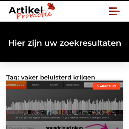
Hier zijn uw zoekresultaten
Tag: vaker beluisterd krijgen
MARKETING