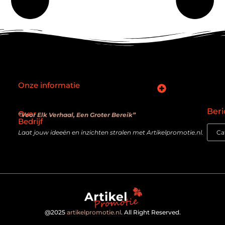
Onze informatie
SEO backlinks kopen: slimme zet of verouderde truc?
Hoe kan je online geld verdienen? De realiteit achter de belofte
Beri
Over
“Voor Elk Verhaal, Een Groter Bereik”
Bedrijf
Laat jouw ideeën en inzichten stralen met Artikelpromotie.nl.
@2025
artikelpromotie.nl
. All Right Reserved.