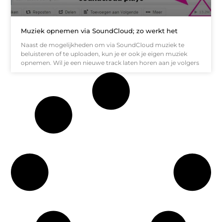
Muziek opnemen via SoundCloud; zo werkt het
Naast de mogelijkheden om via SoundCloud muziek te
beluisteren of te uploaden, kun je er ook je eigen muziek
opnemen. Wil je een nieuwe track laten horen aan je volgers